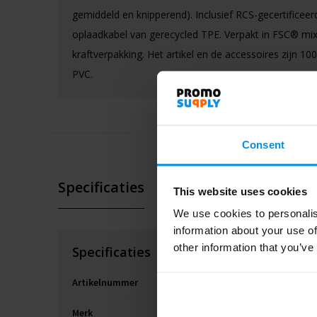
gemiddeld en knipperend). Inclusief RCS-gecertificeer
oplaadkabel van gerecycled TPE. Verpakt in FSC® mi
kraftverpakking. Het artikel en de accessoires zijn 100
PVC.
Consent
Specificaties
This website uses cookies
We use cookies to personalis
information about your use of
other information that you’ve
Specificaties
Artikelnummer
Merk