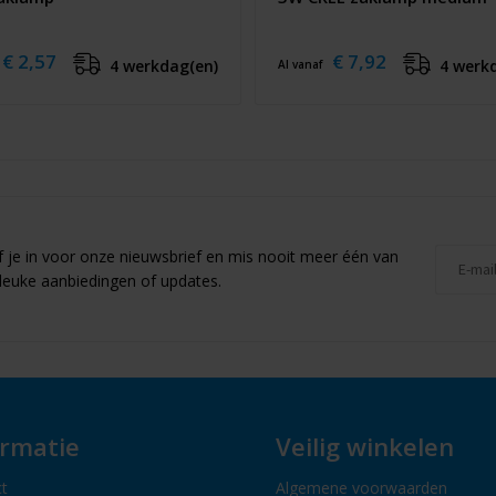
€ 2,57
€ 7,92
4 werkdag(en)
4 werk
Al vanaf
jf je in voor onze nieuwsbrief en mis nooit meer één van
leuke aanbiedingen of updates.
ormatie
Veilig winkelen
t
Algemene voorwaarden