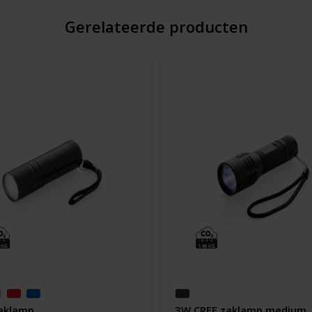
Gerelateerde producten
aklamp
3W CREE zaklamp medium