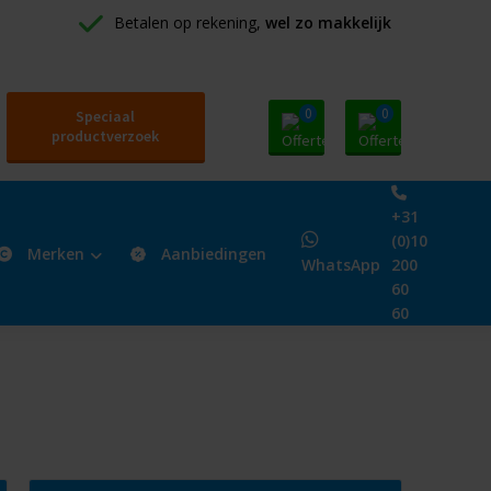
Betalen op rekening, 
wel zo makkelijk
0
0
Speciaal
productverzoek
+31
(0)10
Merken
Aanbiedingen
WhatsApp
200
60
60