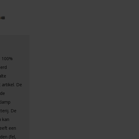
® 100%
eerd
lte
artikel. De
rde
klamp
erij. De
n kan
heeft een
en (fel,