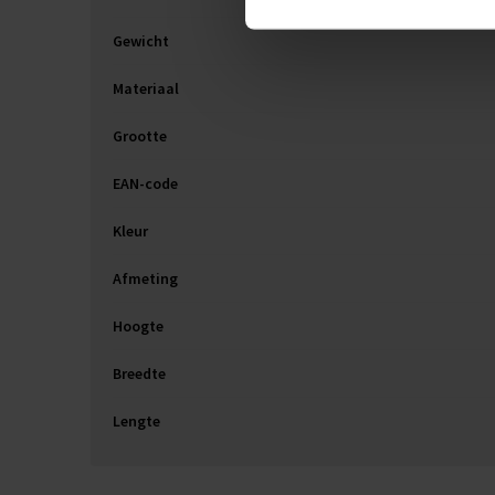
Gewicht
Materiaal
Grootte
EAN-code
Kleur
Afmeting
Hoogte
Breedte
Lengte