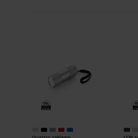
Quattro zaklamp
COB z