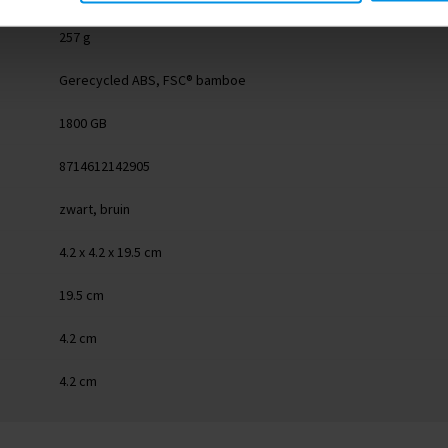
257 g
Gerecycled ABS, FSC® bamboe
1800 GB
8714612142905
zwart, bruin
4.2 x 4.2 x 19.5 cm
19.5 cm
4.2 cm
4.2 cm