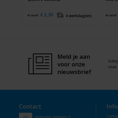
€ 2,30
4 werkdag(en)
Al vanaf
Al vanaf
Meld je aan
Schri
voor onze
onze 
nieuwsbrief
Contact
Inf
Contac
Verlengde Kerkweg 9