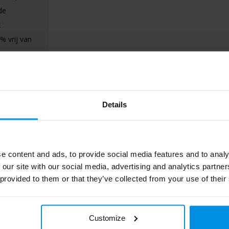
de
x
% vrij van
Details
e content and ads, to provide social media features and to analy
 our site with our social media, advertising and analytics partn
 provided to them or that they’ve collected from your use of their
P513.791
Customize
XD Collection