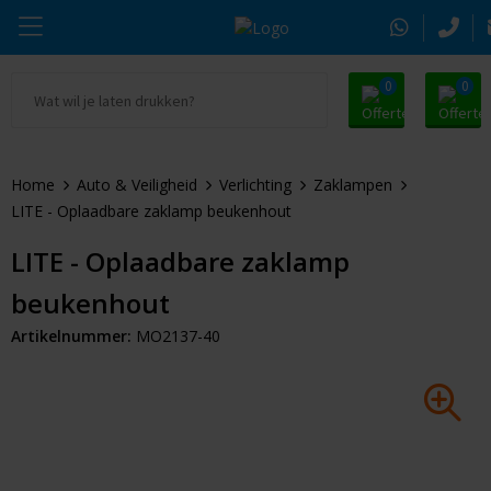
0
0
Ga naar Promosnoepje.nl
Parker
Kantoorartikelen
Oranje artikelen
Home
Auto & Veiligheid
Verlichting
Zaklampen
Alle promosnoepje
Thule
Drinkwaren
Zomer
LITE - Oplaadbare zaklamp beukenhout
Moleskine
Kleding & Textiel
Pasen
LITE - Oplaadbare zaklamp
beukenhout
Alle merken
Tassen & Reizen
Kerst
Artikelnummer:
MO2137-40
Elektronica & Gadgets
Eindejaarsgeschenken
Alle geefmomenten
Beurs & Event
Sleutelhangers & Tools