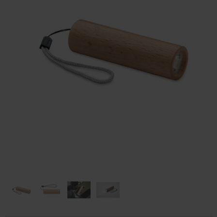
Huis & Lifestyle
Outdoor & Vrije Tijd
Auto & Veiligheid
Gezondheid & Verzorging
Paraplu's
Cadeaubonnen