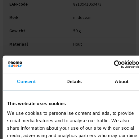
EAN-code
8719941069473
Merk
midocean
Gewicht
59 g
Materiaal
Hout
Kleur
Hout
Afmeting
2,4 X 8.8CM
Consent
Details
About
Breedte
8.8 cm
Lengte
2.4 cm
This website uses cookies
We use cookies to personalise content and ads, to provide
social media features and to analyse our traffic. We also
Gerelateerde producten
share information about your use of our site with our social
media, advertising and analytics partners who may combine