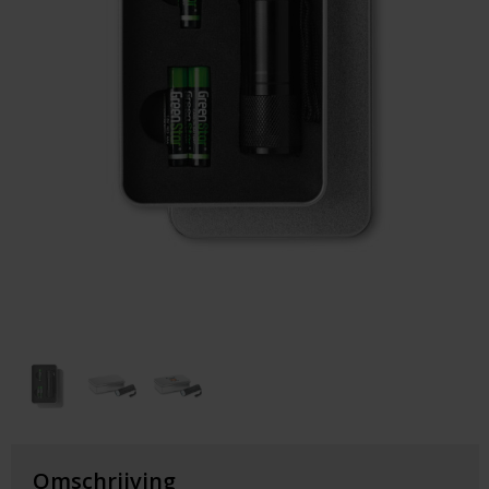
Huis & Lifestyle
Outdoor & Vrije Tijd
Auto & Veiligheid
Gezondheid & Verzorging
Paraplu's
Cadeaubonnen
Omschrijving