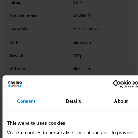
Inhoud
0.812
Artikelnummer
KC6860-03
EAN-code
8719941005365
Merk
midocean
Gewicht
197 g
Materiaal
Aluminium
Kleur
Zwart
Afmeting
Ø2,5X8,5 CM
Consent
Details
About
Hoogte
8.5 cm
Breedte
2.5 cm
This website uses cookies
We use cookies to personalise content and ads, to provide
Lengte
8.5 cm