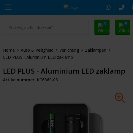
0
0
Ga naar Promosnoepje.nl
Parker
Kantoorartikelen
Oranje artikelen
Home
Auto & Veiligheid
Verlichting
Zaklampen
Alle promosnoepje
Thule
Drinkwaren
Zomer
LED PLUS - Aluminium LED zaklamp
Moleskine
Kleding & Textiel
Pasen
LED PLUS - Aluminium LED zaklamp
Artikelnummer:
KC6860-03
Alle merken
Tassen & Reizen
Kerst
Elektronica & Gadgets
Eindejaarsgeschenken
Alle geefmomenten
Beurs & Event
Sleutelhangers & Tools