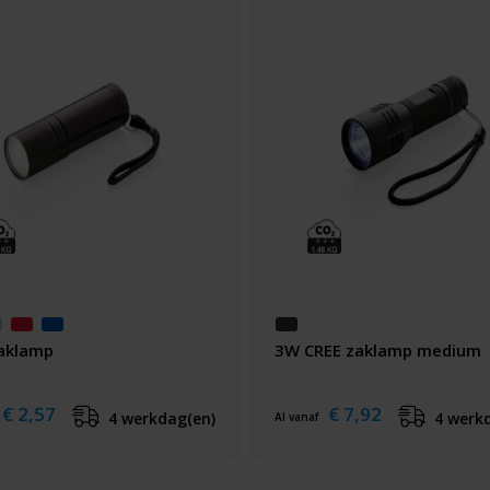
aklamp
3W CREE zaklamp medium
€ 2,57
€ 7,92
4 werkdag(en)
4 werk
Al vanaf