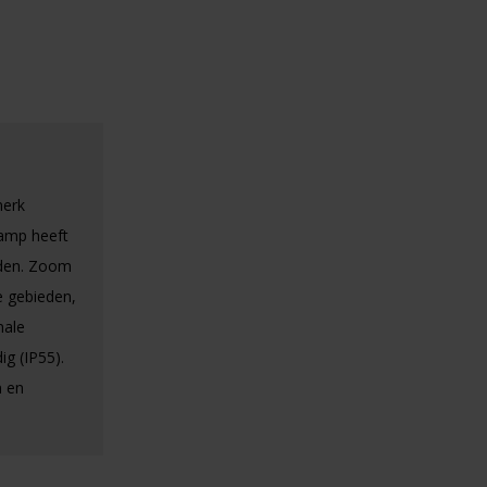
merk
lamp heeft
anden. Zoom
e gebieden,
male
g (IP55).
n en