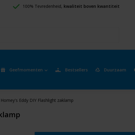
100% Tevredenheid, 
kwaliteit boven kwantiteit
Geefmomenten
Bestsellers
Duurzaam
Homey's Eddy DIY Flashlight zaklamp
aklamp