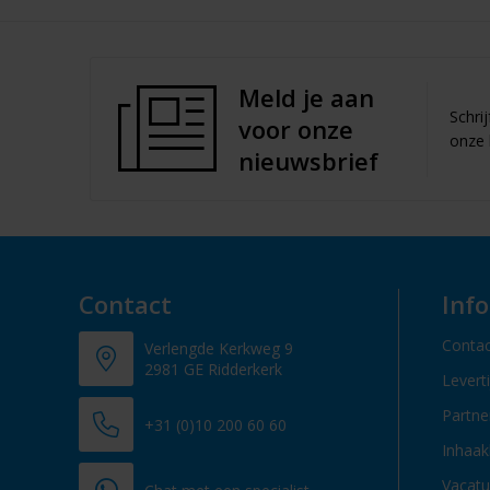
Meld je aan
Schri
voor onze
onze 
nieuwsbrief
Contact
Inf
Contac
Verlengde Kerkweg 9
2981 GE Ridderkerk
Levert
Partn
+31 (0)10 200 60 60
Inhaak
Vacatu