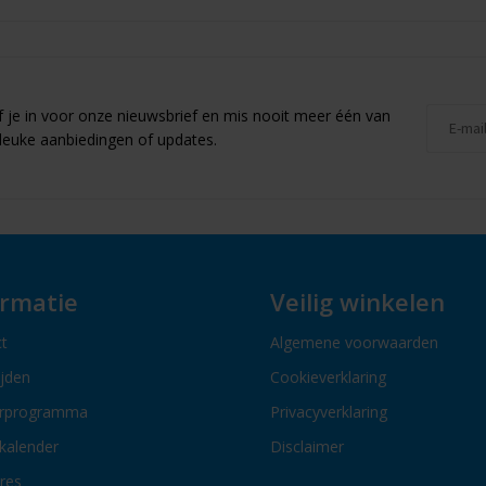
jf je in voor onze nieuwsbrief en mis nooit meer één van
leuke aanbiedingen of updates.
ormatie
Veilig winkelen
t
Algemene voorwaarden
ijden
Cookieverklaring
erprogramma
Privacyverklaring
kalender
Disclaimer
res