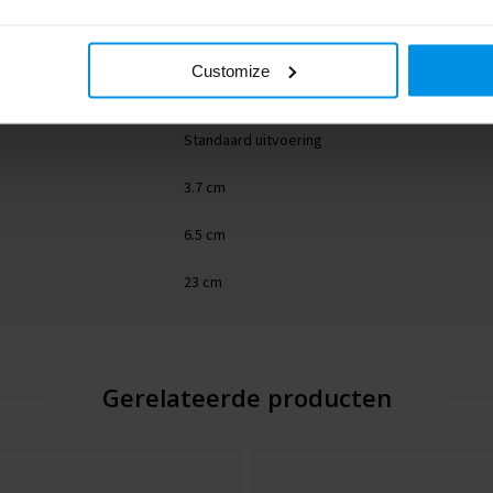
262782-001999999
Customize
zwart
Standaard uitvoering
3.7 cm
6.5 cm
23 cm
Gerelateerde producten