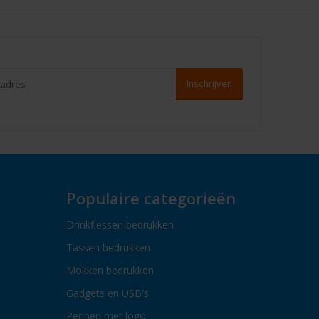
Populaire categorieën
Drinkflessen bedrukken
Tassen bedrukken
Mokken bedrukken
Gadgets en USB's
Pennen met logo