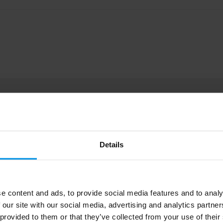
553.15
Aluminium
Details
# Geen maat
190 g
e content and ads, to provide social media features and to analy
Homey's
 our site with our social media, advertising and analytics partn
 provided to them or that they’ve collected from your use of their
8711942008246