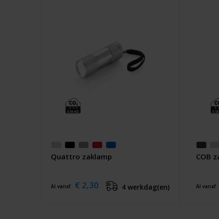
Quattro zaklamp
COB z
€ 2,30
4 werkdag(en)
Al vanaf
Al vanaf