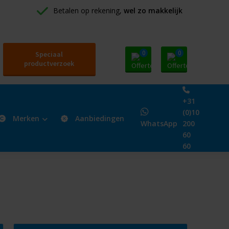
Betalen op rekening, 
wel zo makkelijk
0
0
Speciaal
productverzoek
+31
(0)10
Merken
Aanbiedingen
WhatsApp
200
60
60