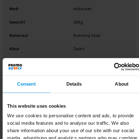
Merk
midocean
Gewicht
186 g
Materiaal
Roestvrij Staal
Kleur
Zwart
Afmeting
Ø3,8X16 CM
Hoogte
16 cm
Consent
Details
About
Breedte
3.8 cm
Lengte
16 cm
This website uses cookies
We use cookies to personalise content and ads, to provide
social media features and to analyse our traffic. We also
share information about your use of our site with our social
Gerelateerde producten
media, advertising and analytics partners who may combine