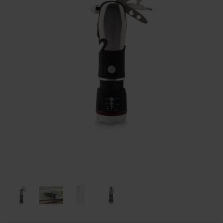
Huis & Lifestyle
Outdoor & Vrije Tijd
Auto & Veiligheid
Gezondheid & Verzorging
Paraplu's
Cadeaubonnen