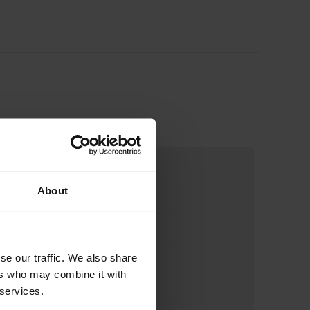
About
se our traffic. We also share
ers who may combine it with
 services.