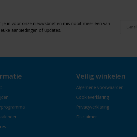
jf je in voor onze nieuwsbrief en mis nooit meer één van
leuke aanbiedingen of updates.
ormatie
Veilig winkelen
t
Algemene voorwaarden
ijden
Cookieverklaring
erprogramma
Privacyverklaring
kalender
Disclaimer
res