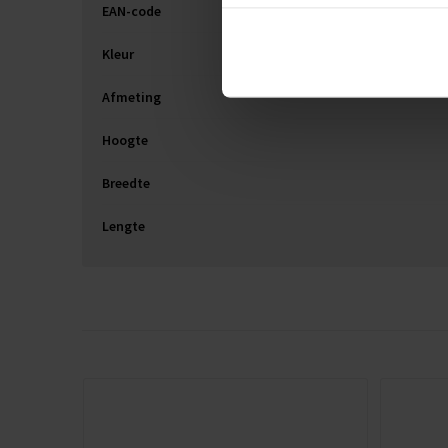
EAN-code
Kleur
Afmeting
Hoogte
Breedte
Lengte