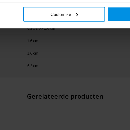
8714612164808
Customize
zwart
6.2 x 1.6 x 1.6 cm
1.6 cm
1.6 cm
6.2 cm
Gerelateerde producten