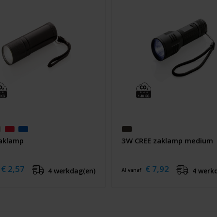
aklamp
3W CREE zaklamp medium
€ 2,57
€ 7,92
4 werkdag(en)
4 werk
Al vanaf