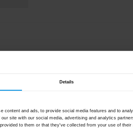
Details
P514.0201
XD Collection
24.6 g
e content and ads, to provide social media features and to analy
 our site with our social media, advertising and analytics partn
Gerecycled ABS, Aluminium
 provided to them or that they’ve collected from your use of their