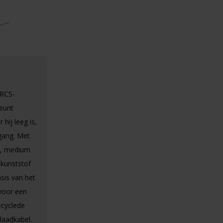
 RCS-
eunt
hij leeg is,
gang. Met
rk, medium
 kunststof
sis van het
 voor een
ecyclede
 laadkabel.