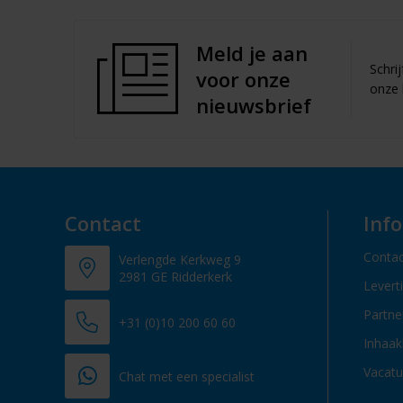
Meld je aan
Schri
voor onze
onze 
nieuwsbrief
Contact
Inf
Contac
Verlengde Kerkweg 9
2981 GE Ridderkerk
Levert
Partn
+31 (0)10 200 60 60
Inhaak
Vacatu
Chat met een specialist