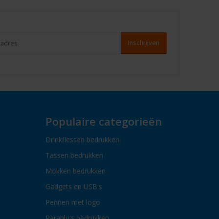
Populaire categorieën
Drinkflessen bedrukken
Tassen bedrukken
Mokken bedrukken
Gadgets en USB's
Pennen met logo
Paraplu's bedrukken