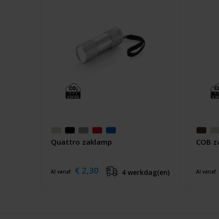
Quattro zaklamp
COB z
€ 2,30
4 werkdag(en)
Al vanaf
Al vanaf