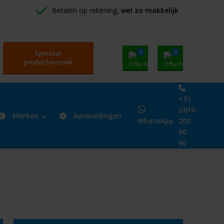
Betalen op rekening, 
wel zo makkelijk
0
0
Speciaal
productverzoek
+31
(0)10
Merken
Aanbiedingen
WhatsApp
200
60
60