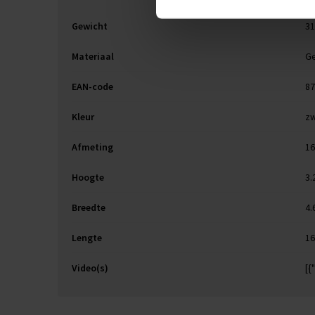
Gewicht
31
Materiaal
Ge
EAN-code
87
Kleur
zw
Afmeting
16
Hoogte
3.
Breedte
4.
Lengte
16
Video(s)
[{