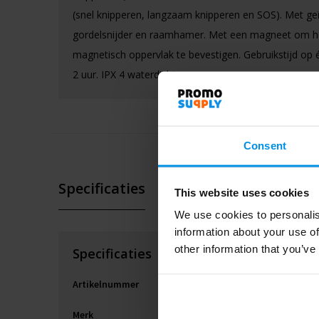
(snel knipperen, langzaam knipperen en SOS). Met ge
gordelsnijder en raamhamer. Met een magneet om h
magnetisch oppervlak te bevestigen. Gebruikstijd op é
2 uur. IPX 4 waterdicht
Consent
Specificaties
Product video
This website uses cookies
We use cookies to personalis
information about your use of
other information that you’ve
Specificaties
Artikelnummer
P5
Merk
Ge