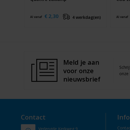
€ 2,30
4 werkdag(en)
Al vanaf
Al vanaf
Meld je aan
Schri
voor onze
onze 
nieuwsbrief
Contact
Inf
Contac
Verlengde Kerkweg 9