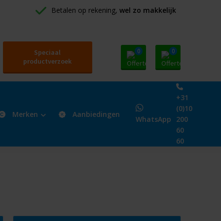
Betalen op rekening, 
wel zo makkelijk
0
0
Speciaal
productverzoek
+31
(0)10
Merken
Aanbiedingen
WhatsApp
200
60
60