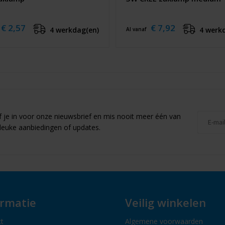
€ 2,57
€ 7,92
4 werkdag(en)
4 werk
Al vanaf
jf je in voor onze nieuwsbrief en mis nooit meer één van
leuke aanbiedingen of updates.
ormatie
Veilig winkelen
t
Algemene voorwaarden