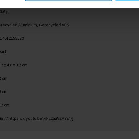
3.6 g
recycled Aluminium, Gerecycled ABS
14612155530
art
.2 x 4.6 x 3.2 cm
2 cm
6 cm
.2 cm
"url":"https:\/\/youtu.be\/iF22aaV2MYE"}]