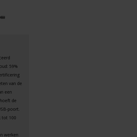
ceerd
houd: 59%
rtificering
eten van de
an een
 hoeft de
USB-poort.
 tot 100
an werken