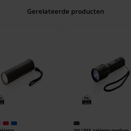
Gerelateerde producten
aklamp
3W CREE zaklamp medium