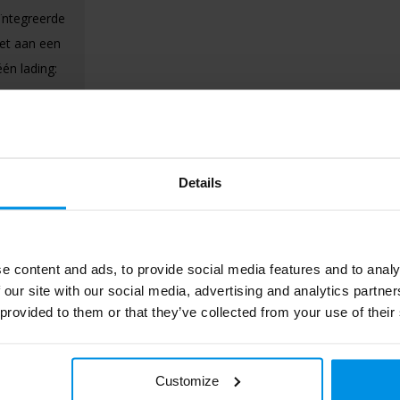
ïntegreerde
et aan een
én lading:
Details
e content and ads, to provide social media features and to analy
 our site with our social media, advertising and analytics partn
 provided to them or that they’ve collected from your use of their
13.321
Customize
arX