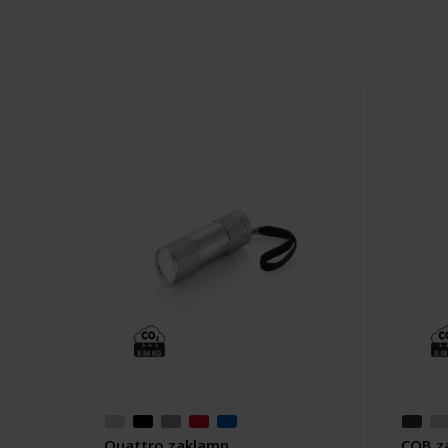
Quattro zaklamp
COB z