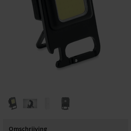
Huis & Lifestyle
Outdoor & Vrije Tijd
Auto & Veiligheid
Gezondheid & Verzorging
Paraplu's
Cadeaubonnen
Omschrijving