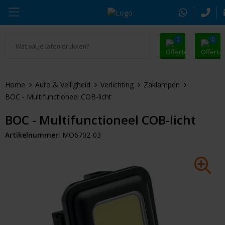
0
0
Ga naar Promosnoepje.nl
Parker
Kantoorartikelen
Oranje artikelen
Home
Auto & Veiligheid
Verlichting
Zaklampen
Alle promosnoepje
Thule
Drinkwaren
Zomer
BOC - Multifunctioneel COB-licht
Moleskine
Kleding & Textiel
Pasen
BOC - Multifunctioneel COB-licht
Artikelnummer:
MO6702-03
Alle merken
Tassen & Reizen
Kerst
Elektronica & Gadgets
Eindejaarsgeschenken
Alle geefmomenten
Beurs & Event
Sleutelhangers & Tools