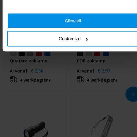
Allow all
Customize
Quattro zaklamp
COB zaklamp
Al vanaf
€ 2,30
Al vanaf
€ 2,57
4 werkdag(en)
4 werkdag(en)