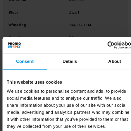
Kleur
Zwart
Afmeting
7X4,5X2,1CM
Hoogte
2.1 cm
Breedte
4.5 cm
Consent
Details
About
Lengte
7 cm
This website uses cookies
We use cookies to personalise content and ads, to provide
Gerelateerde producten
social media features and to analyse our traffic. We also
share information about your use of our site with our social
media, advertising and analytics partners who may combine
it with other information that you’ve provided to them or that
they’ve collected from your use of their services.