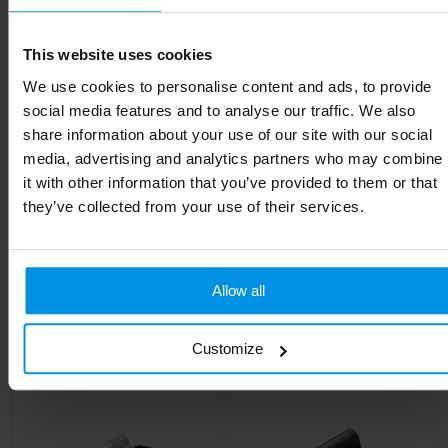
Diameter
3.8 cm
EAN-code
8714612110539
This website uses cookies
We use cookies to personalise content and ads, to provide
Kleur
zwart
social media features and to analyse our traffic. We also
share information about your use of our site with our social
Afmeting
17.6 x ø 3.8 cm
media, advertising and analytics partners who may combine
it with other information that you’ve provided to them or that
Hoogte
17.6 cm
they’ve collected from your use of their services.
Gerelateerde producten
Allow all
Customize