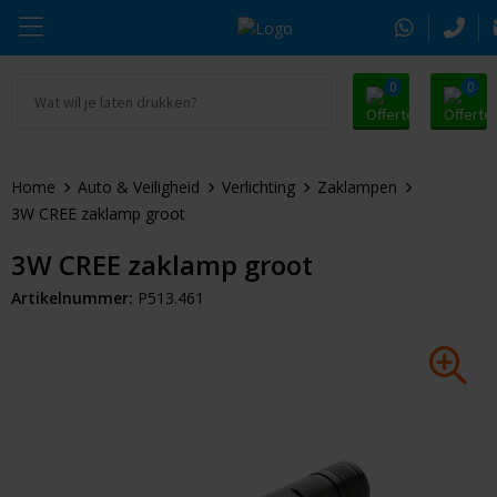
0
0
Ga naar Promosnoepje.nl
Parker
Kantoorartikelen
Oranje artikelen
Home
Auto & Veiligheid
Verlichting
Zaklampen
Alle promosnoepje
Thule
Drinkwaren
Zomer
3W CREE zaklamp groot
Moleskine
Kleding & Textiel
Pasen
3W CREE zaklamp groot
Artikelnummer:
P513.461
Alle merken
Tassen & Reizen
Kerst
Elektronica & Gadgets
Eindejaarsgeschenken
Alle geefmomenten
Beurs & Event
Sleutelhangers & Tools