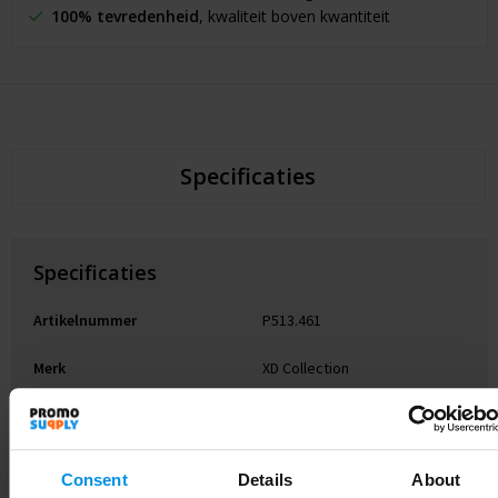
100% tevredenheid
, kwaliteit boven kwantiteit
Specificaties
Specificaties
Artikelnummer
P513.461
Merk
XD Collection
Gewicht
194 g
Materiaal
Aluminium
Consent
Details
About