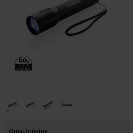
Huis & Lifestyle
Outdoor & Vrije Tijd
Auto & Veiligheid
Gezondheid & Verzorging
Paraplu's
Cadeaubonnen
Omschrijving