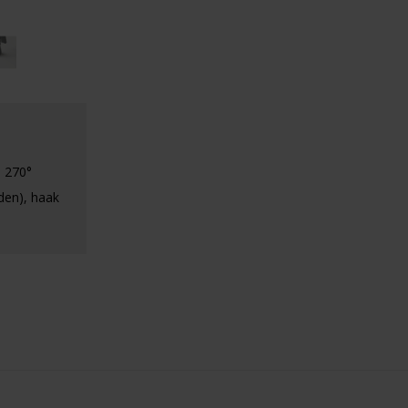
 270°
nden), haak