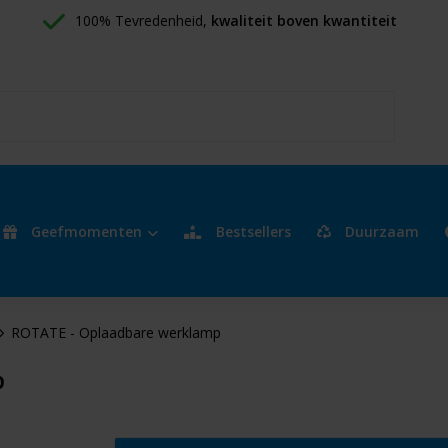
100% Tevredenheid, 
kwaliteit boven kwantiteit
Geefmomenten
Bestsellers
Duurzaam
ROTATE - Oplaadbare werklamp
p