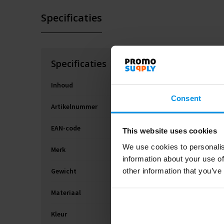
Specificaties
Specificaties
Inhoud
Consent
Artikelnummer
EAN-code
This website uses cookies
We use cookies to personalis
Merk
information about your use of
other information that you’ve
Gewicht
Materiaal
Kleur