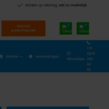
Betalen op rekening, 
wel zo makkelijk
0
0
Speciaal
productverzoek
+31
(0)10
Merken
Aanbiedingen
WhatsApp
200
60
60