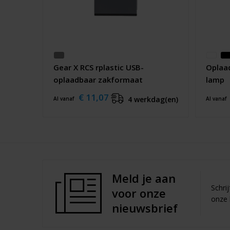
Gear X RCS rplastic USB-
Oplaa
oplaadbaar zakformaat
lamp
werklamp
€ 11,07
4 werkdag(en)
Al vanaf
Al vanaf
Meld je aan
Schri
voor onze
onze 
nieuwsbrief