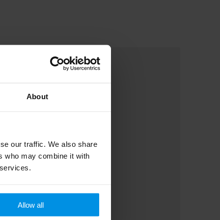
About
se our traffic. We also share
ers who may combine it with
 services.
Allow all