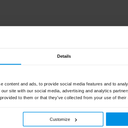
0.52
Details
MO2834-03
8719941092167
e content and ads, to provide social media features and to analy
midocean
 our site with our social media, advertising and analytics partn
 provided to them or that they’ve collected from your use of their
160 g
ABS
Customize
Zwart