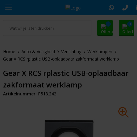
0
0
Ga naar Promosnoepje.nl
Parker
Kantoorartikelen
Oranje artikelen
Home
Auto & Veiligheid
Verlichting
Werklampen
Alle promosnoepje
Thule
Drinkwaren
Zomer
Gear X RCS rplastic USB-oplaadbaar zakformaat werklamp
Moleskine
Kleding & Textiel
Pasen
Gear X RCS rplastic USB-oplaadbaar
zakformaat werklamp
Alle merken
Tassen & Reizen
Kerst
Artikelnummer:
P513.242
Elektronica & Gadgets
Eindejaarsgeschenken
Alle geefmomenten
Beurs & Event
Sleutelhangers & Tools