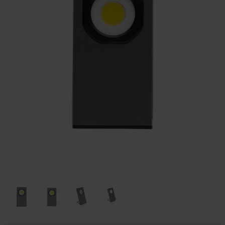
Huis & Lifestyle
Outdoor & Vrije Tijd
Auto & Veiligheid
Gezondheid & Verzorging
Paraplu's
Cadeaubonnen