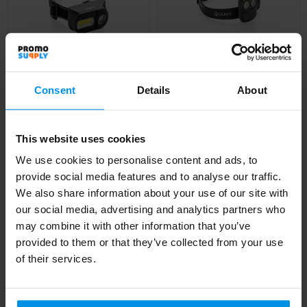
Consent
Details
About
COB en LED hoofdlamp
Gear X RCS recycled
plastic hoofd lamp
Al vanaf
€ 7,65
This website uses cookies
met motion sensor
We use cookies to personalise content and ads, to
Al vanaf
€ 13,23
4 werkdag(en)
provide social media features and to analyse our traffic.
4 werkdag(en)
We also share information about your use of our site with
our social media, advertising and analytics partners who
may combine it with other information that you’ve
provided to them or that they’ve collected from your use
of their services.