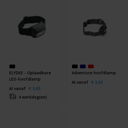
Huis & Lifestyle
Outdoor & Vrije Tijd
Auto & Veiligheid
Gezondheid & Verzorging
Paraplu's
ELYDEE - Oplaadbare
Adventure hoofdlamp
Cadeaubonnen
LED-hoofdlamp
Al vanaf
€ 3,92
Al vanaf
€ 3,05
4 werkdag(en)