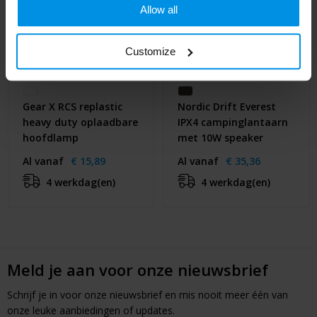
Allow all
Customize
Gear X RCS replastic
Nordic Drift Everest
heavy duty oplaadbare
IPX4 campinglantaarn
hoofdlamp
met 10W speaker
Al vanaf
€ 15,89
Al vanaf
€ 35,36
4 werkdag(en)
4 werkdag(en)
Meld je aan voor onze nieuwsbrief
Schrijf je in voor onze nieuwsbrief en mis nooit meer één van
onze leuke aanbiedingen of updates.