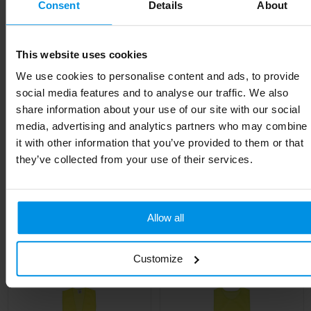
Consent
Details
About
Materiaal
Polyester
Kleur
fluo geel
This website uses cookies
Soort
Standaard uitvoering
We use cookies to personalise content and ads, to provide
social media features and to analyse our traffic. We also
Breedte
66 cm
share information about your use of our site with our social
media, advertising and analytics partners who may combine
Lengte
68 cm
it with other information that you’ve provided to them or that
they’ve collected from your use of their services.
Gerelateerde producten
Allow all
Customize