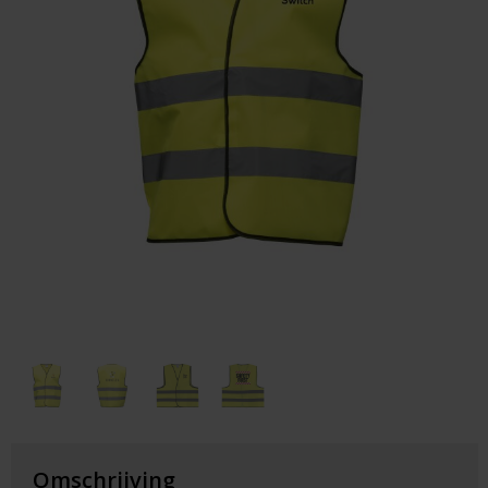
Huis & Lifestyle
Outdoor & Vrije Tijd
Auto & Veiligheid
Gezondheid & Verzorging
Paraplu's
Cadeaubonnen
Omschrijving