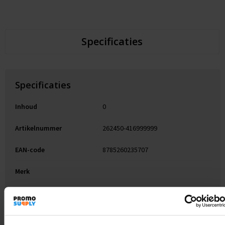
Specificaties
Specificaties
Inhoud
0
Artikelnummer
262450-416999999
EAN-code
8785260235707
Merk
Gewicht
120 g
Maat
# Geen maat