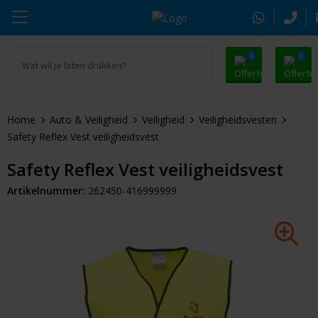
0
0
Ga naar Promosnoepje.nl
Parker
Kantoorartikelen
Oranje artikelen
Home
Auto & Veiligheid
Veiligheid
Veiligheidsvesten
Alle promosnoepje
Thule
Drinkwaren
Zomer
Safety Reflex Vest veiligheidsvest
Moleskine
Kleding & Textiel
Pasen
Safety Reflex Vest veiligheidsvest
Artikelnummer:
262450-416999999
Alle merken
Tassen & Reizen
Kerst
Elektronica & Gadgets
Eindejaarsgeschenken
Alle geefmomenten
Beurs & Event
Sleutelhangers & Tools