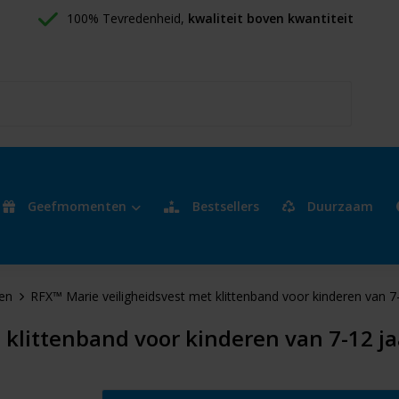
100% Tevredenheid, 
kwaliteit boven kwantiteit
Geefmomenten
Bestsellers
Duurzaam
ten
RFX™ Marie veiligheidsvest met klittenband voor kinderen van 7
 klittenband voor kinderen van 7-12 j