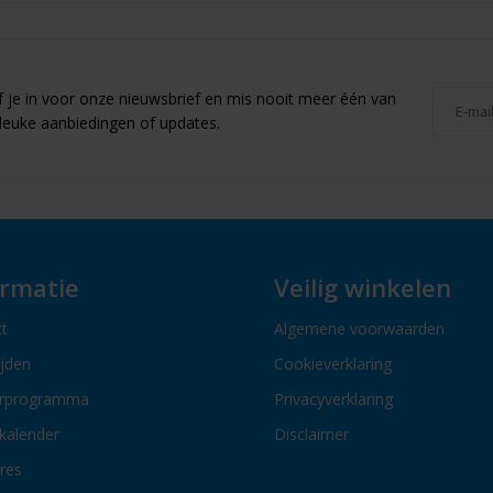
jf je in voor onze nieuwsbrief en mis nooit meer één van
leuke aanbiedingen of updates.
ormatie
Veilig winkelen
t
Algemene voorwaarden
ijden
Cookieverklaring
erprogramma
Privacyverklaring
kalender
Disclaimer
res