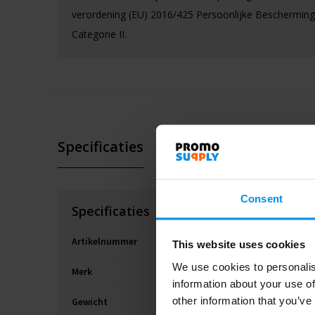
verordening (EU) 2016/425 Persoonlijke Beschermin
Categorie II.
Specificaties
Consent
Specificaties
Artikelnummer
This website uses cookies
We use cookies to personalis
Merk
information about your use of
other information that you’ve
Gewicht