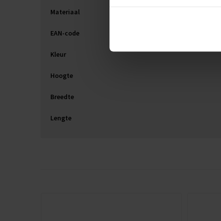
Materiaal
EAN-code
Kleur
Hoogte
Breedte
Lengte