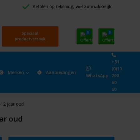
Betalen op rekening, 
wel zo makkelijk
0
0
Speciaal
productverzoek
+31
(0)10
Merken
Aanbiedingen
WhatsApp
200
60
60
-12 jaar oud
aar oud