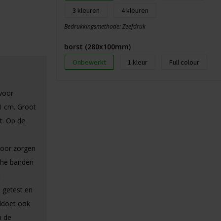
3
4
Bedrukkingsmethode: Zeefdruk
borst (280x100mm)
Onbewerkt
1
Full colour
voor
1 cm. Groot
t. Op de
rvoor zorgen
sche banden
t
s getest en
ldoet ook
n de