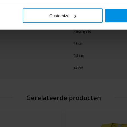
Polyester
Customize
8713159349594
Neon geel
49 cm
0.5 cm
47 cm
Gerelateerde producten