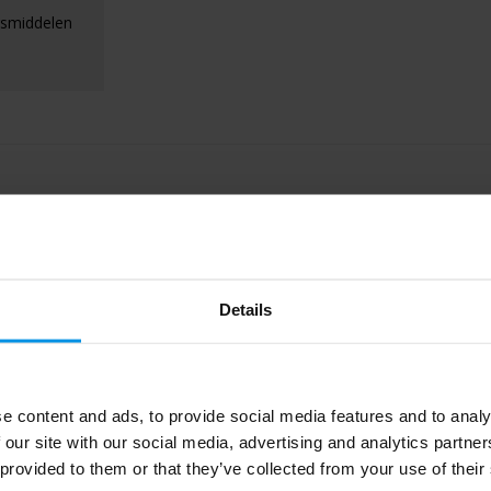
gsmiddelen
Details
12202300
e content and ads, to provide social media features and to analy
RFX™
 our site with our social media, advertising and analytics partn
 provided to them or that they’ve collected from your use of their
82 g