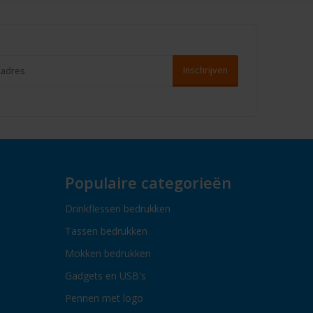
Populaire categorieën
Drinkflessen bedrukken
Tassen bedrukken
Mokken bedrukken
Gadgets en USB's
Pennen met logo