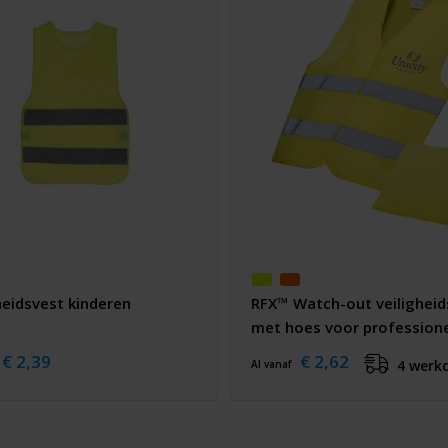
heidsvest kinderen
RFX™ Watch-out veiligheid
met hoes voor profession
gebruik
€ 2,39
€ 2,62
4 werk
Al vanaf