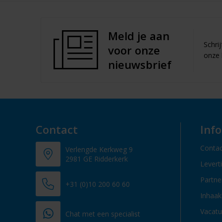
Meld je aan
Schri
voor onze
onze 
nieuwsbrief
Contact
Inf
Contac
Verlengde Kerkweg 9
2981 GE Ridderkerk
Levert
Partn
+31 (0)10 200 60 60
Inhaak
Vacatu
Chat met een specialist