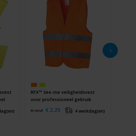
svest
RFX™ See-me veiligheidsvest
eel
voor professioneel gebruik
€ 2,25
dag(en)
4 werkdag(en)
Al vanaf