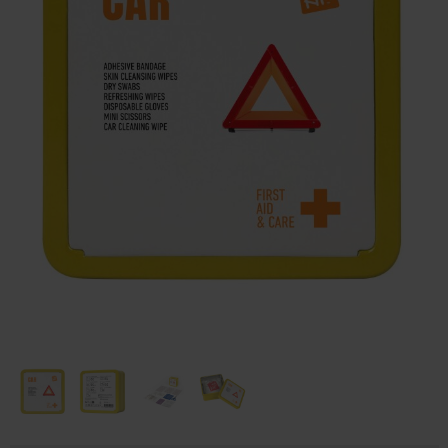
Huis & Lifestyle
Outdoor & Vrije Tijd
Auto & Veiligheid
Gezondheid & Verzorging
Paraplu's
Cadeaubonnen