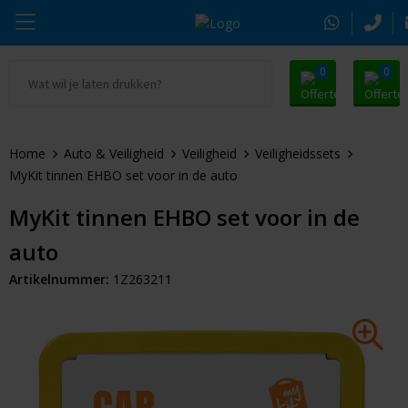
0
0
Ga naar Promosnoepje.nl
Parker
Kantoorartikelen
Oranje artikelen
Home
Auto & Veiligheid
Veiligheid
Veiligheidssets
Alle promosnoepje
Thule
Drinkwaren
Zomer
MyKit tinnen EHBO set voor in de auto
Moleskine
Kleding & Textiel
Pasen
MyKit tinnen EHBO set voor in de
auto
Alle merken
Tassen & Reizen
Kerst
Artikelnummer:
1Z263211
Elektronica & Gadgets
Eindejaarsgeschenken
Alle geefmomenten
Beurs & Event
Sleutelhangers & Tools