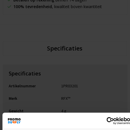
100% tevredenheid
, kwaliteit boven kwantiteit
Specificaties
Specificaties
Artikelnummer
1PR03201
Merk
RFX™
Gewicht
4 g
Materiaal
PVC-kunststof, Vinyl