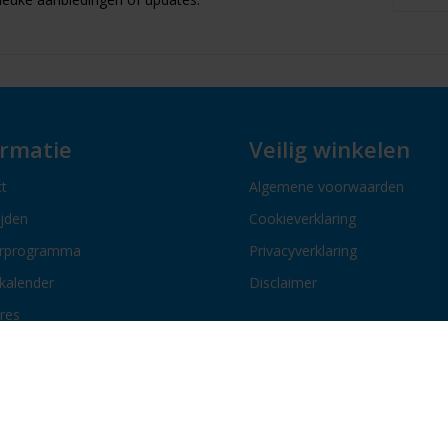
ormatie
Veilig winkelen
t
Algemene voorwaarden
ijden
Cookieverklaring
erprogramma
Privacyverklaring
kalender
Disclaimer
res