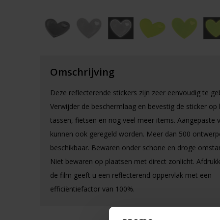
Omschrijving
Deze reflecterende stickers zijn zeer eenvoudig te ge
Verwijder de beschermlaag en bevestig de sticker op 
tassen, fietsen en nog veel meer items. Aangepaste
kunnen ook geregeld worden. Meer dan 500 ontwerp
beschikbaar. Bewaren onder schone en droge omsta
Niet bewaren op plaatsen met direct zonlicht. Afdruk
de film geeft u een reflecterend oppervlak met een
efficiëntiefactor van 100%.