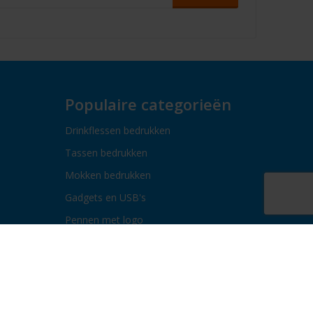
Populaire categorieën
Drinkflessen bedrukken
Tassen bedrukken
Mokken bedrukken
Gadgets en USB's
Pennen met logo
Paraplu's bedrukken
Bidons bedrukken