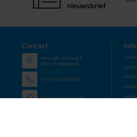
nieuwsbrief
Contact
Inf
Contac
Verlengde Kerkweg 9
2981 GE Ridderkerk
Levert
Partn
+31 (0)10 200 60 60
Inhaak
Vacatu
Chat met een specialist
info@promosupply.nl
Contacteer ons