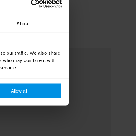
About
se our traffic. We also share
ers who may combine it with
 services.
Allow all