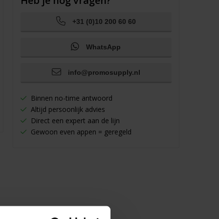
Heb je nog vragen?
+31 (0)10 200 60 60
WhatsApp
info@promosupply.nl
Binnen no-time antwoord
Altijd persoonlijk advies
Direct een expert aan de lijn
Gewoon even appen = geregeld