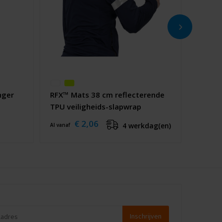
nger
RFX™ Mats 38 cm reflecterende
TPU veiligheids-slapwrap
€ 2,06
4 werkdag(en)
Al vanaf