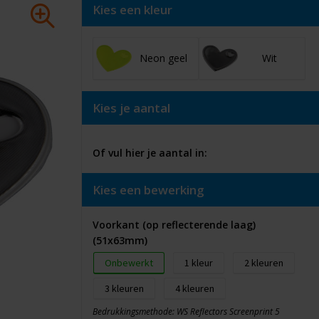
Kies een kleur
Neon geel
Wit
Kies je aantal
Of vul hier je aantal in:
Kies een bewerking
Voorkant (op reflecterende laag)
(51x63mm)
Onbewerkt
1
2
3
4
Bedrukkingsmethode: WS Reflectors Screenprint 5