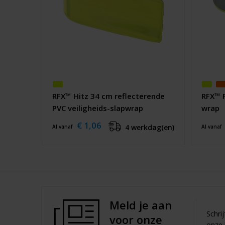
RFX™ Hitz 34 cm reflecterende
RFX™ F
PVC veiligheids-slapwrap
wrap
€ 1,06
4 werkdag(en)
Al vanaf
Al vanaf
Meld je aan
Schri
voor onze
onze 