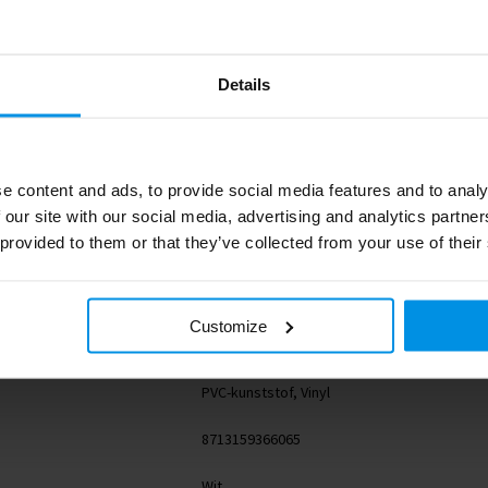
Details
e content and ads, to provide social media features and to analy
 our site with our social media, advertising and analytics partn
 provided to them or that they’ve collected from your use of their
1PR03801
RFX™
Customize
3 g
PVC-kunststof, Vinyl
8713159366065
Wit