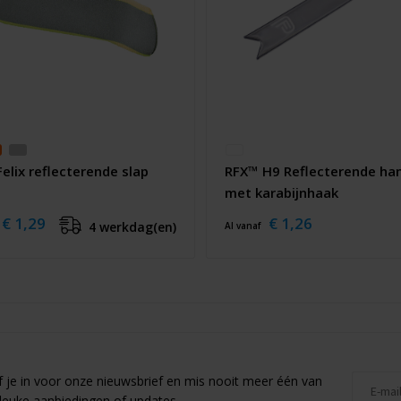
elix reflecterende slap
RFX™ H9 Reflecterende ha
met karabijnhaak
€ 1,29
€ 1,26
4 werkdag(en)
Al vanaf
jf je in voor onze nieuwsbrief en mis nooit meer één van
leuke aanbiedingen of updates.