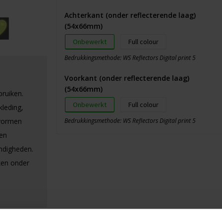
Achterkant (onder reflecterende laag)
(54x66mm)
Onbewerkt
Full colour
Bedrukkingsmethode: WS Reflectors Digital print 5
Voorkant (onder reflecterende laag)
(54x66mm)
bruiken.
Onbewerkt
Full colour
kleding,
 vormen
Bedrukkingsmethode: WS Reflectors Digital print 5
en
ndigheden.
ken onder