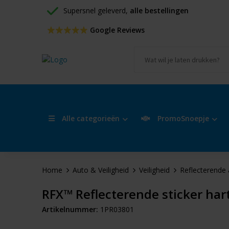
Supersnel geleverd, 
alle bestellingen
 Google Reviews
Alle categorieën
PromoSnoepje
Home
Auto & Veiligheid
Veiligheid
Reflecterende 
RFX™ Reflecterende sticker har
Artikelnummer:
1PR03801