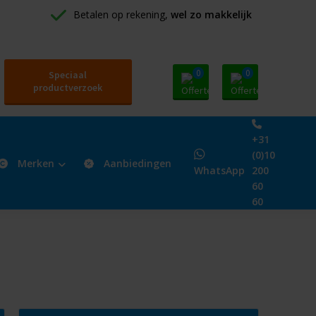
Betalen op rekening, 
wel zo makkelijk
0
0
Speciaal
productverzoek
+31
(0)10
Merken
Aanbiedingen
WhatsApp
200
60
60