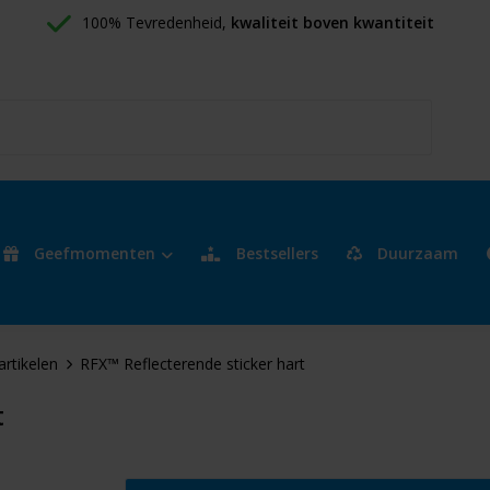
100% Tevredenheid, 
kwaliteit boven kwantiteit
Geefmomenten
Bestsellers
Duurzaam
artikelen
RFX™ Reflecterende sticker hart
t