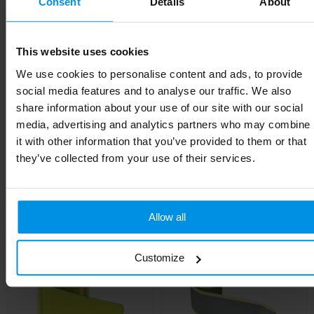
Consent
Details
About
Kleur
Wit
Afmeting
6,6 x 5,1 cm
This website uses cookies
We use cookies to personalise content and ads, to provide
Hoogte
5.1 cm
social media features and to analyse our traffic. We also
share information about your use of our site with our social
Lengte
6.6 cm
media, advertising and analytics partners who may combine
it with other information that you’ve provided to them or that
they’ve collected from your use of their services.
Gerelateerde producten
Allow all
Customize