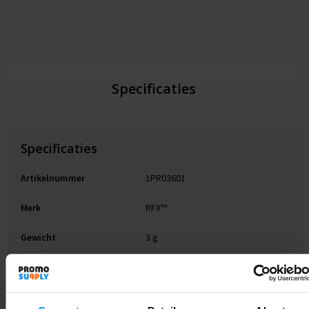
Specificaties
Specificaties
Artikelnummer
1PR03601
Merk
RFX™
Gewicht
3 g
Materiaal
PVC-kunststof, Vinyl
EAN-code
8713159367123