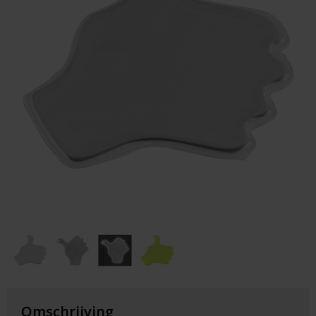
Huis & Lifestyle
Outdoor & Vrije Tijd
Auto & Veiligheid
Gezondheid & Verzorging
Paraplu's
Cadeaubonnen
Omschrijving