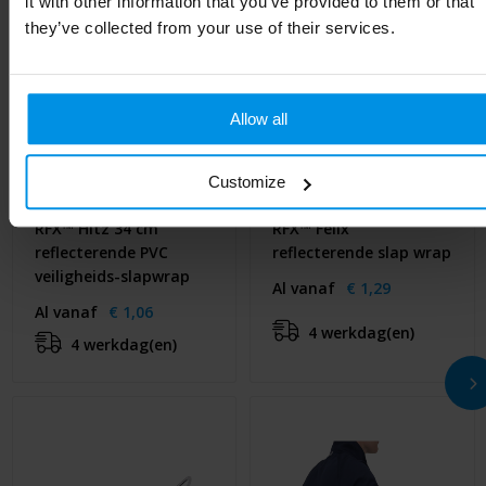
it with other information that you’ve provided to them or that
they’ve collected from your use of their services.
Allow all
Customize
RFX™ Hitz 34 cm
RFX™ Felix
reflecterende PVC
reflecterende slap wrap
veiligheids-slapwrap
Al vanaf
€ 1,29
Al vanaf
€ 1,06
4 werkdag(en)
4 werkdag(en)