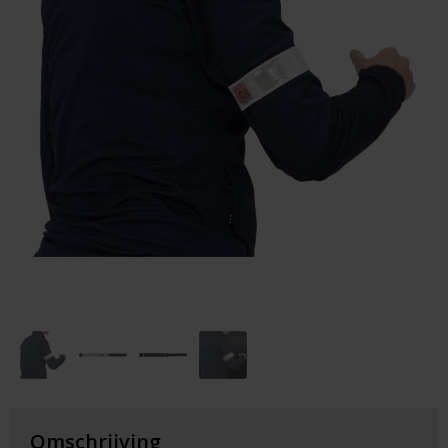
Huis & Lifestyle
Outdoor & Vrije Tijd
Auto & Veiligheid
Gezondheid & Verzorging
Paraplu's
Cadeaubonnen
Omschrijving