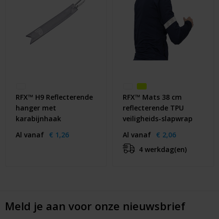
RFX™ H9 Reflecterende
RFX™ Mats 38 cm
hanger met
reflecterende TPU
karabijnhaak
veiligheids-slapwrap
Al vanaf
€ 1,26
Al vanaf
€ 2,06
4 werkdag(en)
Meld je aan voor onze nieuwsbrief