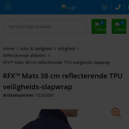
0
0
Ga naar Promosnoepje.nl
Parker
Kantoorartikelen
Oranje artikelen
Home
Auto & Veiligheid
Veiligheid
Alle promosnoepje
Thule
Drinkwaren
Zomer
Reflecterende artikelen
RFX™ Mats 38 cm reflecterende TPU veiligheids-slapwrap
Moleskine
Kleding & Textiel
Pasen
RFX™ Mats 38 cm reflecterende TPU
Alle merken
Tassen & Reizen
Kerst
veiligheids-slapwrap
Elektronica & Gadgets
Eindejaarsgeschenken
Artikelnummer:
12205001
Alle geefmomenten
Beurs & Event
Sleutelhangers & Tools