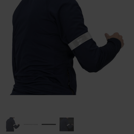
Huis & Lifestyle
Outdoor & Vrije Tijd
Auto & Veiligheid
Gezondheid & Verzorging
Paraplu's
Cadeaubonnen