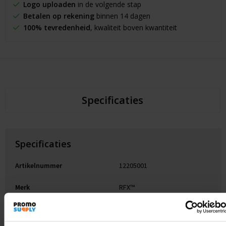
Logo uploaden
in de volgende stap
Betalen op rekening
binnen 14 dagen
100% tevredenheid
, kwaliteit boven kwantiteit
Specificaties
Specificaties
Artikelnummer
12205001
Merk
RFX™
Gewicht
25 g