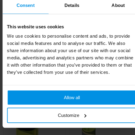
Materiaal
TPU-kunststof
Consent
Details
About
EAN-code
8713159580775
This website uses cookies
Kleur
Wit
We use cookies to personalise content and ads, to provide
Breedte
3 cm
social media features and to analyse our traffic. We also
share information about your use of our site with our social
Lengte
38 cm
media, advertising and analytics partners who may combine
it with other information that you’ve provided to them or that
they’ve collected from your use of their services.
Gerelateerde producten
Allow all
Customize