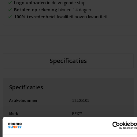
Logo uploaden
in de volgende stap
Betalen op rekening
binnen 14 dagen
100% tevredenheid
, kwaliteit boven kwantiteit
Specificaties
Specificaties
Artikelnummer
12205101
Merk
RFX™
Gewicht
25 g