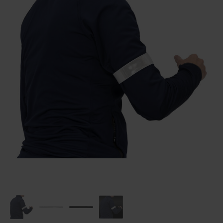
Huis & Lifestyle
Outdoor & Vrije Tijd
Auto & Veiligheid
Gezondheid & Verzorging
Paraplu's
Cadeaubonnen