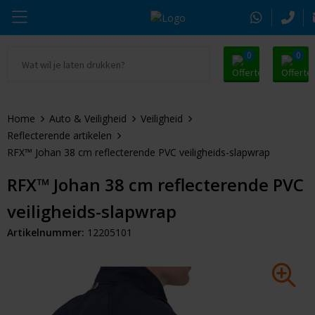
0
0
Ga naar Promosnoepje.nl
Parker
Kantoorartikelen
Oranje artikelen
Home
Auto & Veiligheid
Veiligheid
Alle promosnoepje
Thule
Drinkwaren
Zomer
Reflecterende artikelen
RFX™ Johan 38 cm reflecterende PVC veiligheids-slapwrap
Moleskine
Kleding & Textiel
Pasen
RFX™ Johan 38 cm reflecterende PVC
Alle merken
Tassen & Reizen
Kerst
veiligheids-slapwrap
Elektronica & Gadgets
Eindejaarsgeschenken
Artikelnummer:
12205101
Alle geefmomenten
Beurs & Event
Sleutelhangers & Tools