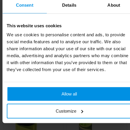
Materiaal
PVC-kunststof
Consent
Details
About
EAN-code
8713159580799
This website uses cookies
Kleur
Wit
We use cookies to personalise content and ads, to provide
Breedte
3 cm
social media features and to analyse our traffic. We also
share information about your use of our site with our social
Lengte
38 cm
media, advertising and analytics partners who may combine
it with other information that you’ve provided to them or that
they’ve collected from your use of their services.
Gerelateerde producten
Allow all
Customize