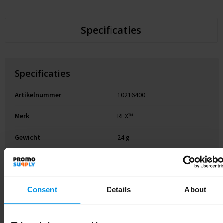
Specificaties
Specificaties
Artikelnummer
10216400
Merk
RFX™
Gewicht
24 g
Materiaal
PVC-kunststof
EAN-code
8713159139874
Consent
Details
About
Kleur
Neon geel