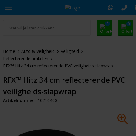
0
0
Ga naar Promosnoepje.nl
Parker
Kantoorartikelen
Oranje artikelen
Home
Auto & Veiligheid
Veiligheid
Alle promosnoepje
Thule
Drinkwaren
Zomer
Reflecterende artikelen
RFX™ Hitz 34 cm reflecterende PVC veiligheids-slapwrap
Moleskine
Kleding & Textiel
Pasen
RFX™ Hitz 34 cm reflecterende PVC
Alle merken
Tassen & Reizen
Kerst
veiligheids-slapwrap
Elektronica & Gadgets
Eindejaarsgeschenken
Artikelnummer:
10216400
Alle geefmomenten
Beurs & Event
Sleutelhangers & Tools