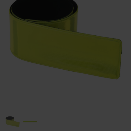
Huis & Lifestyle
Outdoor & Vrije Tijd
Auto & Veiligheid
Gezondheid & Verzorging
Paraplu's
Cadeaubonnen