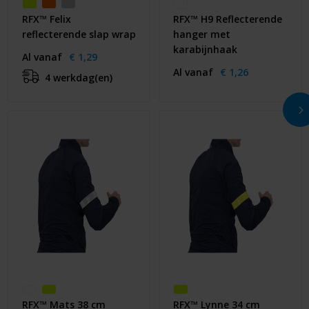
RFX™ Felix
RFX™ H9 Reflecterende
reflecterende slap wrap
hanger met
karabijnhaak
Al vanaf
€ 1,29
Al vanaf
€ 1,26
4 werkdag(en)
RFX™ Mats 38 cm
RFX™ Lynne 34 cm