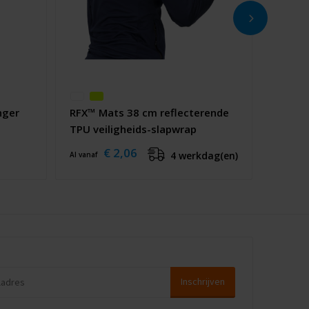
nger
RFX™ Mats 38 cm reflecterende
TPU veiligheids-slapwrap
€ 2,06
4 werkdag(en)
Al vanaf