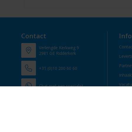
Contact
Inf
Contac
Verlengde Kerkweg 9
2981 GE Ridderkerk
Levert
Partn
+31 (0)10 200 60 60
Inhaak
Vacatu
Chat met een specialist
info@promosupply.nl
Contacteer ons