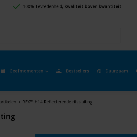
100% Tevredenheid, 
kwaliteit boven kwantiteit
Geefmomenten
Bestsellers
Duurzaam
artikelen
RFX™ H14 Reflecterende ritssluiting
iting