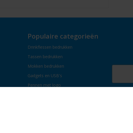
Populaire categorieën
Drinkflessen bedrukken
Tassen bedrukken
Mokken bedrukken
Gadgets en USB's
Pennen met logo
Paraplu's bedrukken
Bidons bedrukken