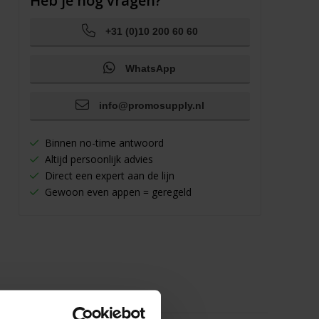
Heb je nog vragen?
+31 (0)10 200 60 60
WhatsApp
info@promosupply.nl
Binnen no-time antwoord
Altijd persoonlijk advies
Direct een expert aan de lijn
Gewoon even appen = geregeld