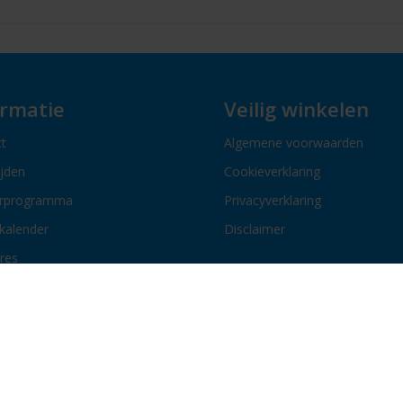
ormatie
Veilig winkelen
t
Algemene voorwaarden
ijden
Cookieverklaring
erprogramma
Privacyverklaring
kalender
Disclaimer
res