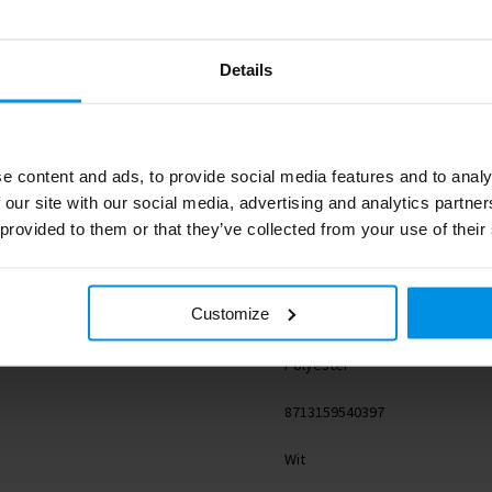
Details
e content and ads, to provide social media features and to analy
 our site with our social media, advertising and analytics partn
1PR05201
 provided to them or that they’ve collected from your use of their
RFX™
Customize
3 g
Polyester
8713159540397
Wit