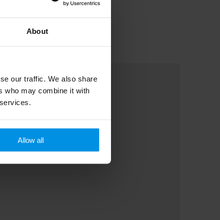
About
se our traffic. We also share
ers who may combine it with
 services.
Allow all