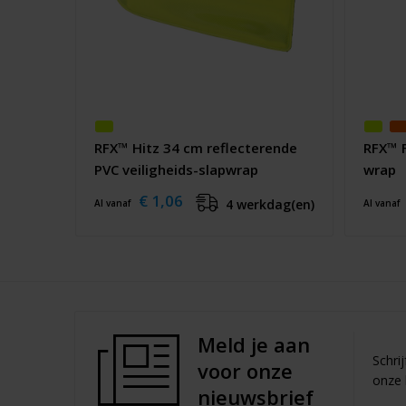
RFX™ Hitz 34 cm reflecterende
RFX™ F
PVC veiligheids-slapwrap
wrap
€ 1,06
4 werkdag(en)
Al vanaf
Al vanaf
Meld je aan
Schri
voor onze
onze 
nieuwsbrief