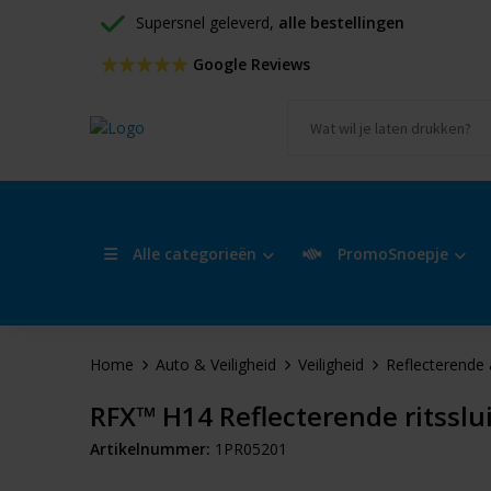
Supersnel geleverd, 
alle bestellingen
 Google Reviews
Alle categorieën
PromoSnoepje
Home
Auto & Veiligheid
Veiligheid
Reflecterende 
RFX™ H14 Reflecterende ritsslu
Artikelnummer:
1PR05201