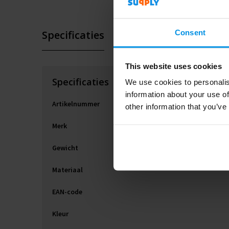
Specificaties
Consent
This website uses cookies
Specificaties
We use cookies to personalis
information about your use of
Artikelnummer
other information that you’ve
Merk
Gewicht
Materiaal
EAN-code
Kleur