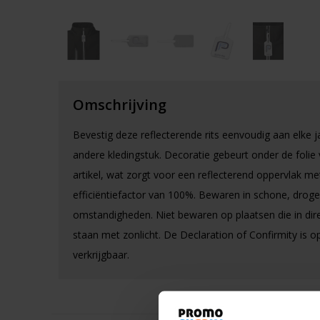
Omschrijving
Bevestig deze reflecterende rits eenvoudig aan elke j
andere kledingstuk. Decoratie gebeurt onder de folie 
artikel, wat zorgt voor een reflecterend oppervlak me
efficiëntiefactor van 100%. Bewaren in schone, droge
omstandigheden. Niet bewaren op plaatsen die in dir
staan met zonlicht. De Declaration of Confirmity is 
verkrijgbaar.