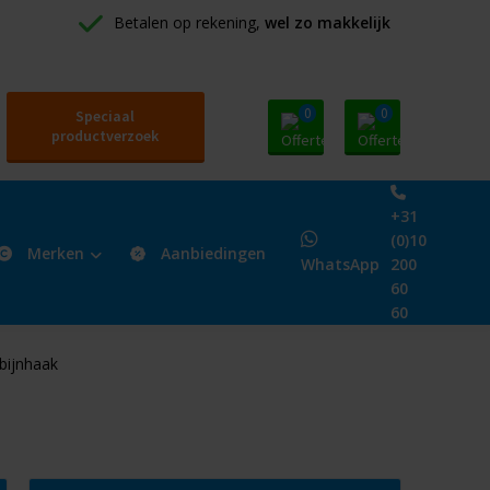
Betalen op rekening, 
wel zo makkelijk
0
0
Speciaal
productverzoek
+31
(0)10
Merken
Aanbiedingen
WhatsApp
200
60
60
bijnhaak