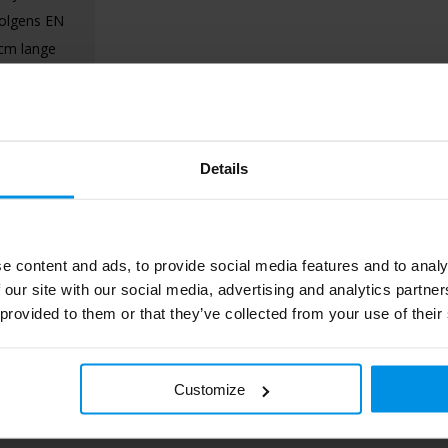
volgens EN
 cm lange
 aan een
 dat is
Details
e content and ads, to provide social media features and to analy
 our site with our social media, advertising and analytics partn
 provided to them or that they’ve collected from your use of their
Customize