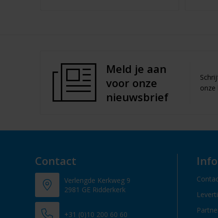
Meld je aan
Schri
voor onze
onze 
nieuwsbrief
Contact
Inf
Contac
Verlengde Kerkweg 9
2981 GE Ridderkerk
Levert
Partn
+31 (0)10 200 60 60