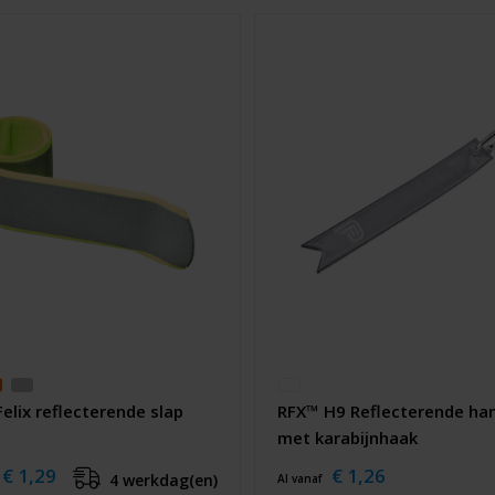
elix reflecterende slap
RFX™ H9 Reflecterende ha
met karabijnhaak
€ 1,29
€ 1,26
4 werkdag(en)
Al vanaf