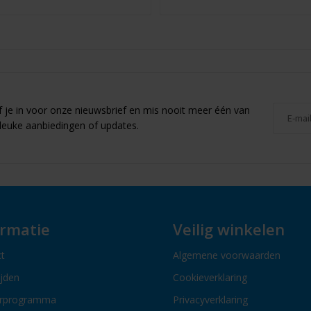
jf je in voor onze nieuwsbrief en mis nooit meer één van
leuke aanbiedingen of updates.
ormatie
Veilig winkelen
t
Algemene voorwaarden
ijden
Cookieverklaring
erprogramma
Privacyverklaring