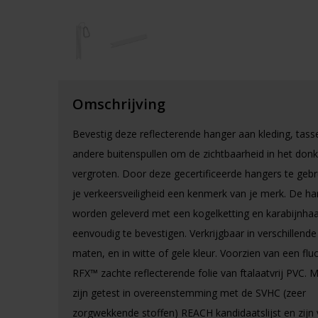
Omschrijving
Bevestig deze reflecterende hanger aan kleding, tass
andere buitenspullen om de zichtbaarheid in het donk
vergroten. Door deze gecertificeerde hangers te geb
je verkeersveiligheid een kenmerk van je merk. De h
worden geleverd met een kogelketting en karabijnha
eenvoudig te bevestigen. Verkrijgbaar in verschillend
maten, en in witte of gele kleur. Voorzien van een fl
RFX™ zachte reflecterende folie van ftalaatvrij PVC. M
zijn getest in overeenstemming met de SVHC (zeer
zorgwekkende stoffen) REACH kandidaatslijst en zijn v