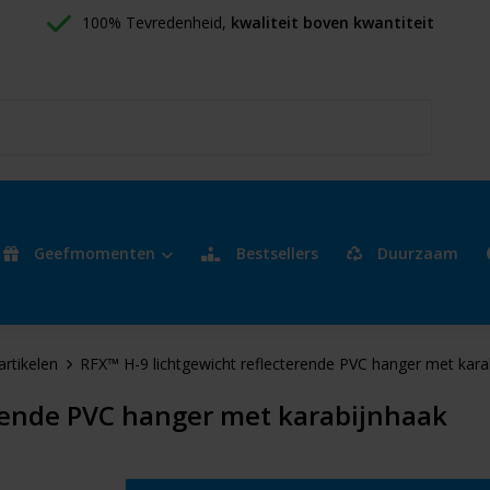
100% Tevredenheid, 
kwaliteit boven kwantiteit
Geefmomenten
Bestsellers
Duurzaam
artikelen
RFX™ H-9 lichtgewicht reflecterende PVC hanger met kara
erende PVC hanger met karabijnhaak