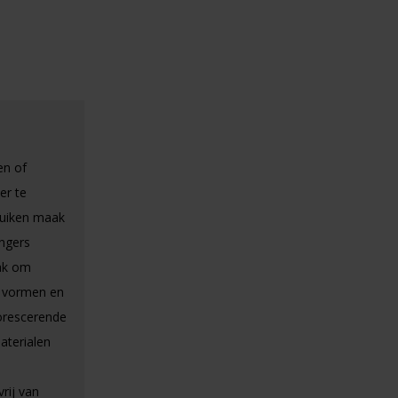
en of
er te
ruiken maak
angers
ak om
e vormen en
uorescerende
aterialen
rij van