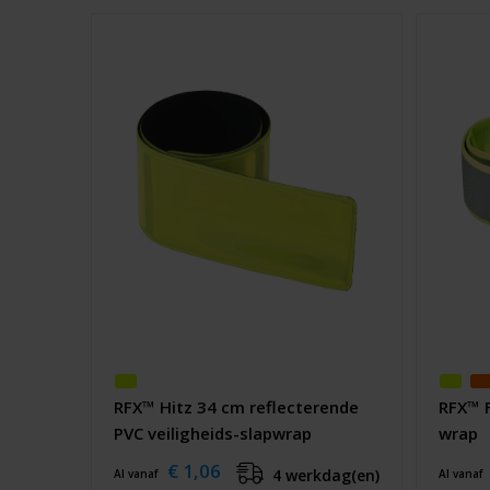
RFX™ Hitz 34 cm reflecterende
RFX™ F
PVC veiligheids-slapwrap
wrap
€ 1,06
4 werkdag(en)
Al vanaf
Al vanaf