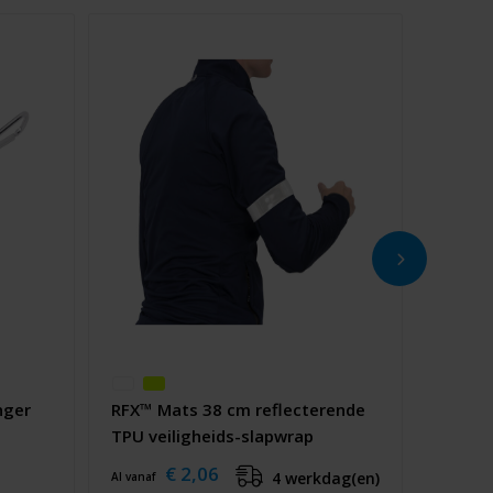
nger
RFX™ Mats 38 cm reflecterende
TPU veiligheids-slapwrap
€ 2,06
4 werkdag(en)
Al vanaf