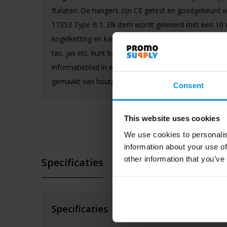
ftalaten. De hangers zijn CE getest en goedgekeurd 
17353 Type B 1. Elk item wordt geleverd met een 10
kogelketting en karabijnhaak, zodat je het eenvoudig
tas, jas etc. kunt bevestigen. Verpakt samen met een
informatieblad in een zakje van glasine, een materiaal
gemaakt van houtpulp. Gemaakt in Europa.
Consent
This website uses cookies
We use cookies to personalis
information about your use of
other information that you’ve
Specificaties
Specificaties