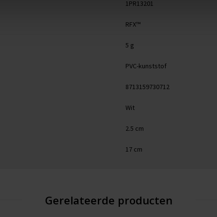
1PR13201
RFX™
5 g
PVC-kunststof
8713159730712
Wit
2.5 cm
17 cm
Gerelateerde producten