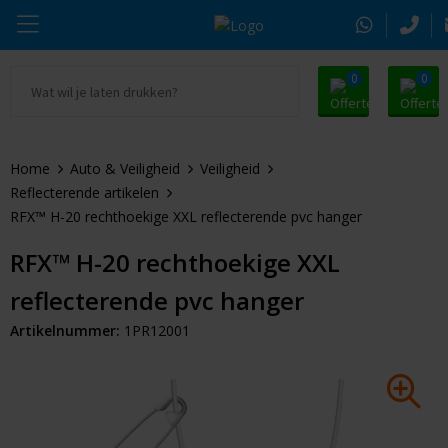
0
0
Ga naar Promosnoepje.nl
Parker
Kantoorartikelen
Oranje artikelen
Home
Auto & Veiligheid
Veiligheid
Alle promosnoepje
Thule
Drinkwaren
Zomer
Reflecterende artikelen
RFX™ H-20 rechthoekige XXL reflecterende pvc hanger
Moleskine
Kleding & Textiel
Pasen
RFX™ H-20 rechthoekige XXL
Alle merken
Tassen & Reizen
Kerst
reflecterende pvc hanger
Elektronica & Gadgets
Eindejaarsgeschenken
Artikelnummer:
1PR12001
Alle geefmomenten
Beurs & Event
Sleutelhangers & Tools