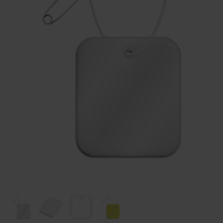
Huis & Lifestyle
Outdoor & Vrije Tijd
Auto & Veiligheid
Gezondheid & Verzorging
Paraplu's
Cadeaubonnen