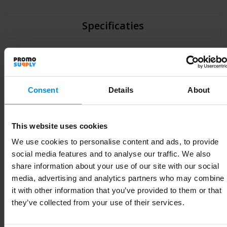
Specificaties
Specificaties
Consent
Details
About
Artikelnummer
1PR12001
Merk
RFX™
This website uses cookies
Gewicht
2.5 g
We use cookies to personalise content and ads, to provide
social media features and to analyse our traffic. We also
Materiaal
PVC-kunststof
share information about your use of our site with our social
EAN-code
8713159587774
media, advertising and analytics partners who may combine
it with other information that you’ve provided to them or that
Kleur
Wit
they’ve collected from your use of their services.
Breedte
5 cm