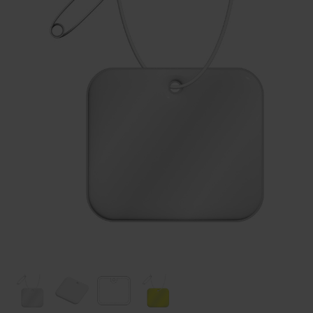
Huis & Lifestyle
Outdoor & Vrije Tijd
Auto & Veiligheid
Gezondheid & Verzorging
Paraplu's
Cadeaubonnen