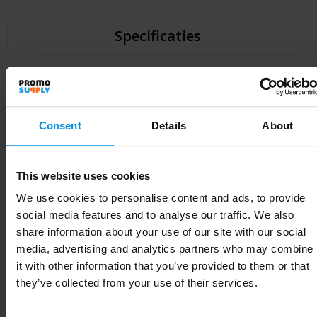
Specificaties
Specificaties
Consent
Details
About
Artikelnummer
1PR12201
Merk
RFX™
This website uses cookies
Gewicht
2.5 g
We use cookies to personalise content and ads, to provide
social media features and to analyse our traffic. We also
Materiaal
PVC-kunststof
share information about your use of our site with our social
EAN-code
8713159587828
media, advertising and analytics partners who may combine
it with other information that you’ve provided to them or that
Kleur
Wit
they’ve collected from your use of their services.
Breedte
4.3 cm