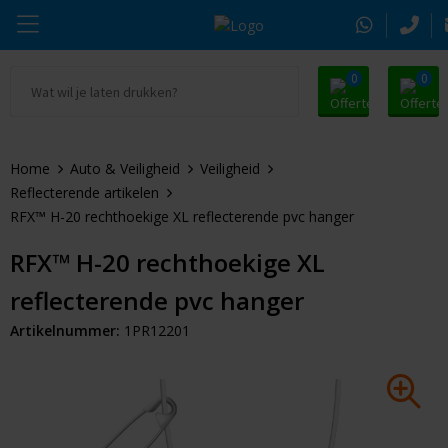
0
0
Ga naar Promosnoepje.nl
Parker
Kantoorartikelen
Oranje artikelen
Home
Auto & Veiligheid
Veiligheid
Alle promosnoepje
Thule
Drinkwaren
Zomer
Reflecterende artikelen
RFX™ H-20 rechthoekige XL reflecterende pvc hanger
Moleskine
Kleding & Textiel
Pasen
RFX™ H-20 rechthoekige XL
Alle merken
Tassen & Reizen
Kerst
reflecterende pvc hanger
Elektronica & Gadgets
Eindejaarsgeschenken
Artikelnummer:
1PR12201
Alle geefmomenten
Beurs & Event
Sleutelhangers & Tools