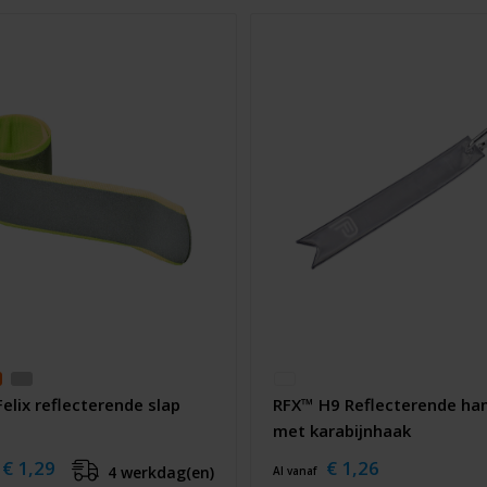
elix reflecterende slap
RFX™ H9 Reflecterende ha
met karabijnhaak
€ 1,29
€ 1,26
4 werkdag(en)
Al vanaf