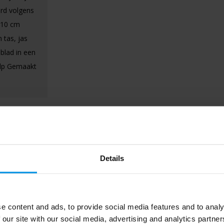
urd volgens
 10 cm
 tas, jas
blad in een
ulp Gemaakt
Details
e content and ads, to provide social media features and to analy
 our site with our social media, advertising and analytics partn