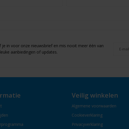
jf je in voor onze nieuwsbrief en mis nooit meer één van
leuke aanbiedingen of updates.
ormatie
Veilig winkelen
t
Algemene voorwaarden
ijden
Cookieverklaring
erprogramma
Privacyverklaring