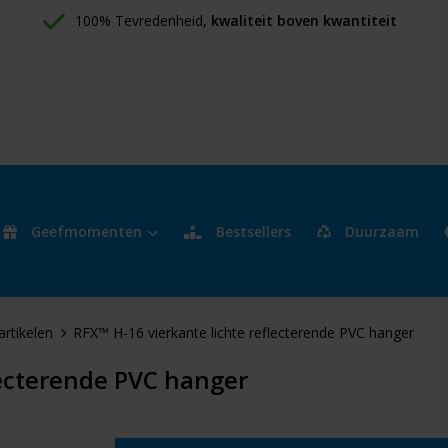
100% Tevredenheid, 
kwaliteit boven kwantiteit
Geefmomenten
Bestsellers
Duurzaam
artikelen
RFX™ H-16 vierkante lichte reflecterende PVC hanger
lecterende PVC hanger