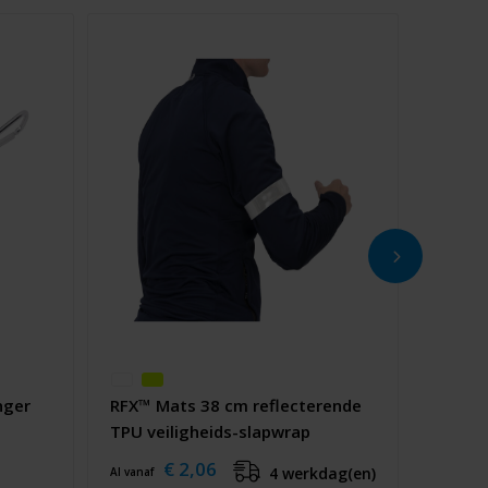
nger
RFX™ Mats 38 cm reflecterende
TPU veiligheids-slapwrap
€ 2,06
4 werkdag(en)
Al vanaf