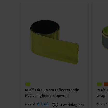
RFX™ Hitz 34 cm reflecterende
RFX™ F
PVC veiligheids-slapwrap
wrap
€ 1,06
4 werkdag(en)
Al vanaf
Al vanaf