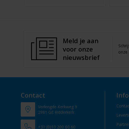
Meld je aan
Schri
voor onze
onze 
nieuwsbrief
Contact
Inf
Contac
Verlengde Kerkweg 9
2981 GE Ridderkerk
Levert
Partn
+31 (0)10 200 60 60