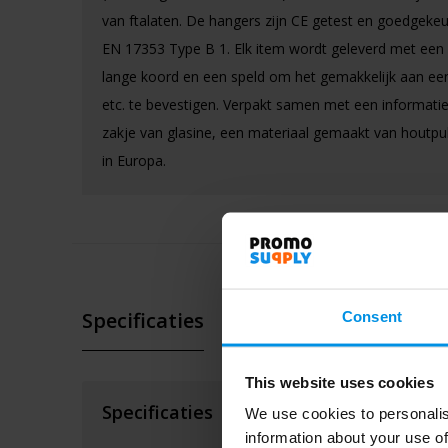
van ftalaten. De hangers zijn CE getest en goedgeke
EN 17353 Type B 1. Elk item wordt geleverd met een
lange koord en een speld om het gemakkelijk aan een
etc. te bevestigen. Verpakt samen met een informatie
zakje van glasine, een materiaal gemaakt van houtp
in Europa.
Specificaties
Consent
This website uses cookies
Specificaties
We use cookies to personalis
information about your use of