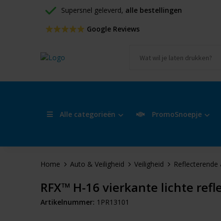
Supersnel geleverd, 
alle bestellingen
 Google Reviews
Alle categorieën
PromoSnoepje
Home
Auto & Veiligheid
Veiligheid
Reflecterende 
RFX™ H-16 vierkante lichte ref
Artikelnummer:
1PR13101