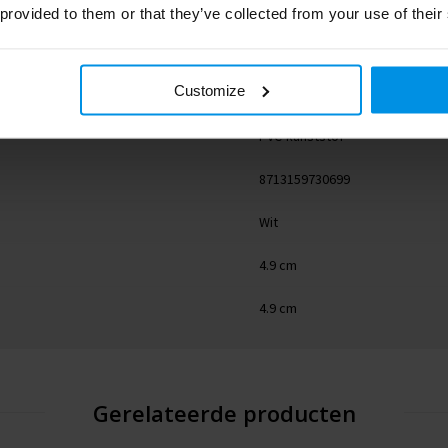
1PR13101
 provided to them or that they’ve collected from your use of their
RFX™
Customize
3 g
PVC-kunststof
8713159730699
Wit
4.9 cm
4.9 cm
Gerelateerde producten