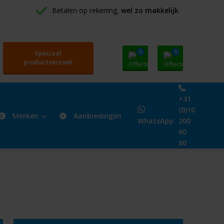
Betalen op rekening, 
wel zo makkelijk
0
0
Speciaal
productverzoek
+31
(0)10
Merken
Aanbiedingen
WhatsApp
200
60
60