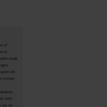
en of
er te
ruiken maak
angers
dsspeld om
nde vormen
alaatvrij
 de SVHC
zijn vrij