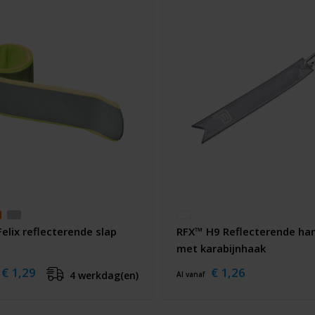
elix reflecterende slap
RFX™ H9 Reflecterende ha
met karabijnhaak
€ 1,29
€ 1,26
4 werkdag(en)
Al vanaf