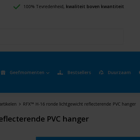
100% Tevredenheid, 
kwaliteit boven kwantiteit
Geefmomenten
Bestsellers
Duurzaam
artikelen
RFX™ H-16 ronde lichtgewicht reflecterende PVC hanger
reflecterende PVC hanger