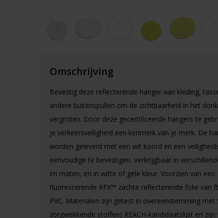
Omschrijving
Bevestig deze reflecterende hanger aan kleding, tass
andere buitenspullen om de zichtbaarheid in het donk
vergroten. Door deze gecertificeerde hangers te geb
je verkeersveiligheid een kenmerk van je merk. De h
worden geleverd met een wit koord en een veilighei
eenvoudige te bevestigen. Verkrijgbaar in verschille
en maten, en in witte of gele kleur. Voorzien van een
fluorescerende RFX™ zachte reflecterende folie van ft
PVC. Materialen zijn getest in overeenstemming met
zorgwekkende stoffen) REACH-kandidaatslijst en zijn v