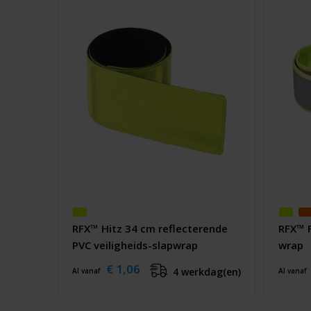
RFX™ Hitz 34 cm reflecterende
RFX™ F
PVC veiligheids-slapwrap
wrap
€ 1,06
4 werkdag(en)
Al vanaf
Al vanaf