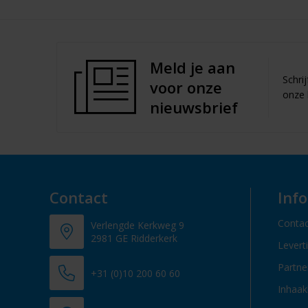
Meld je aan
Schri
voor onze
onze 
nieuwsbrief
Contact
Inf
Contac
Verlengde Kerkweg 9
2981 GE Ridderkerk
Levert
Partn
+31 (0)10 200 60 60
Inhaak