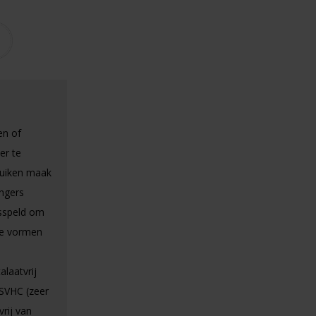
en of
er te
ruiken maak
angers
dsspeld om
nde vormen
alaatvrij
 SVHC (zeer
rij van