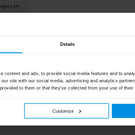
volgens EN
 cm lange
as etc. te
 een zakje
maakt in
Details
e content and ads, to provide social media features and to analy
 our site with our social media, advertising and analytics partn
 provided to them or that they’ve collected from your use of their
Customize