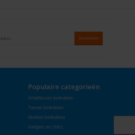
Populaire categorieën
Drinkflessen bedrukken
Tassen bedrukken
Mokken bedrukken
Gadgets en USB's