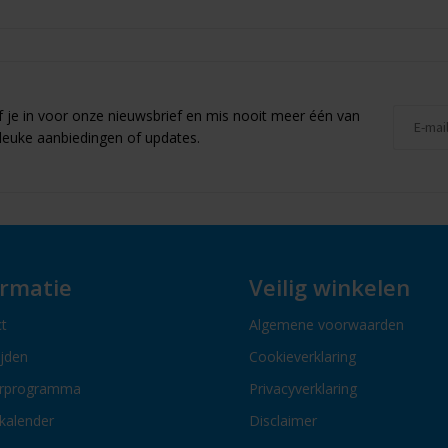
jf je in voor onze nieuwsbrief en mis nooit meer één van
leuke aanbiedingen of updates.
ormatie
Veilig winkelen
t
Algemene voorwaarden
ijden
Cookieverklaring
erprogramma
Privacyverklaring
kalender
Disclaimer