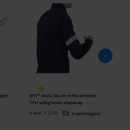
nger
RFX™ Mats 38 cm reflecterende
TPU veiligheids-slapwrap
€ 2,06
4 werkdag(en)
Al vanaf