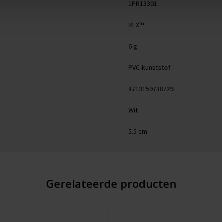
1PR13301
RFX™
6 g
PVC-kunststof
8713159730729
Wit
5.5 cm
Gerelateerde producten