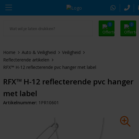
0
0
Ga naar Promosnoepje.nl
Parker
Kantoorartikelen
Oranje artikelen
Home
Auto & Veiligheid
Veiligheid
Alle promosnoepje
Thule
Drinkwaren
Zomer
Reflecterende artikelen
RFX™ H-12 reflecterende pvc hanger met label
Moleskine
Kleding & Textiel
Pasen
RFX™ H-12 reflecterende pvc hanger
Alle merken
Tassen & Reizen
Kerst
met label
Elektronica & Gadgets
Eindejaarsgeschenken
Artikelnummer:
1PR10601
Alle geefmomenten
Beurs & Event
Sleutelhangers & Tools