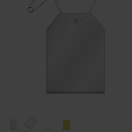
Huis & Lifestyle
Outdoor & Vrije Tijd
Auto & Veiligheid
Gezondheid & Verzorging
Paraplu's
Cadeaubonnen