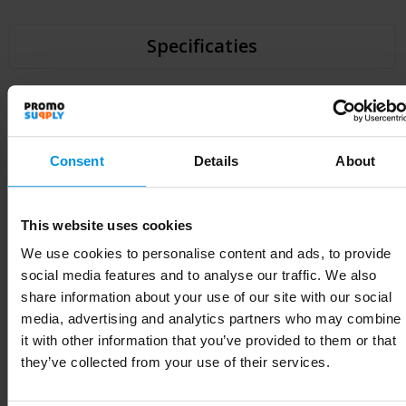
Specificaties
Specificaties
Consent
Details
About
Artikelnummer
1PR10601
Merk
RFX™
This website uses cookies
Gewicht
4 g
We use cookies to personalise content and ads, to provide
social media features and to analyse our traffic. We also
Materiaal
PVC-kunststof
share information about your use of our site with our social
EAN-code
8713159587460
media, advertising and analytics partners who may combine
it with other information that you’ve provided to them or that
Kleur
Wit
they’ve collected from your use of their services.
Breedte
6 cm