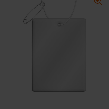
Huis & Lifestyle
Outdoor & Vrije Tijd
Auto & Veiligheid
Gezondheid & Verzorging
Paraplu's
Cadeaubonnen