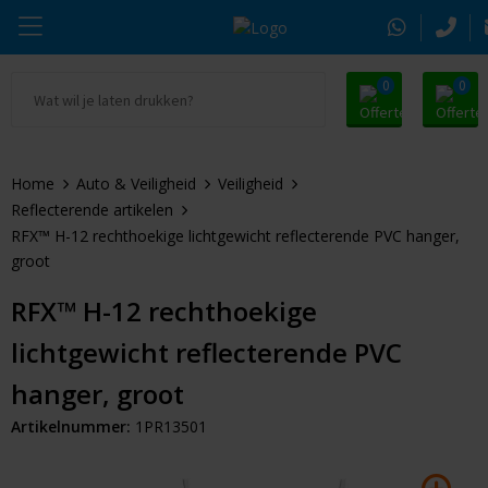
0
0
Ga naar Promosnoepje.nl
Parker
Kantoorartikelen
Oranje artikelen
Home
Auto & Veiligheid
Veiligheid
Alle promosnoepje
Thule
Drinkwaren
Zomer
Reflecterende artikelen
RFX™ H-12 rechthoekige lichtgewicht reflecterende PVC hanger,
Moleskine
Kleding & Textiel
Pasen
groot
Alle merken
Tassen & Reizen
Kerst
RFX™ H-12 rechthoekige
lichtgewicht reflecterende PVC
Elektronica & Gadgets
Eindejaarsgeschenken
hanger, groot
Alle geefmomenten
Beurs & Event
Artikelnummer:
1PR13501
Sleutelhangers & Tools