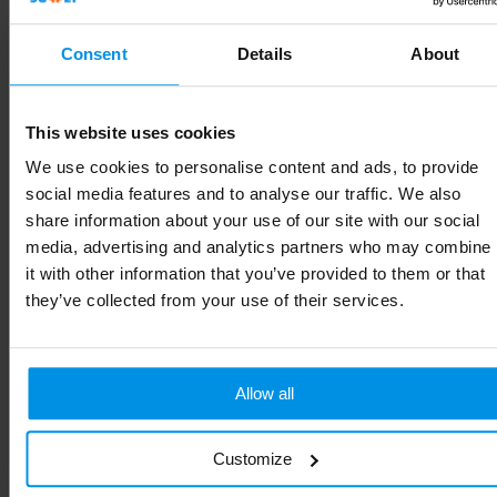
Gewicht
4 g
Consent
Details
About
Materiaal
PVC-kunststof
EAN-code
8713159730767
This website uses cookies
We use cookies to personalise content and ads, to provide
Kleur
Wit
social media features and to analyse our traffic. We also
Breedte
7 cm
share information about your use of our site with our social
media, advertising and analytics partners who may combine
Lengte
5.15 cm
it with other information that you’ve provided to them or that
they’ve collected from your use of their services.
Gerelateerde producten
Allow all
Customize