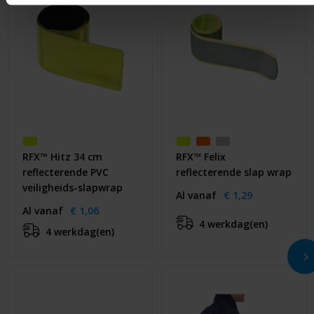
RFX™ Hitz 34 cm
RFX™ Felix
reflecterende PVC
reflecterende slap wrap
veiligheids-slapwrap
Al vanaf
€ 1,29
Al vanaf
€ 1,06
4 werkdag(en)
4 werkdag(en)