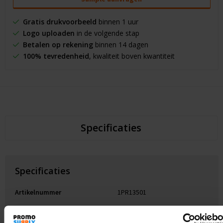
Gratis drukvoorbeeld
binnen 1 uur
Logo uploaden
in de volgende stap
Betalen op rekening
binnen 14 dagen
100% tevredenheid
, kwaliteit boven kwantiteit
Specificaties
Specificaties
Artikelnummer
1PR13501
Merk
RFX™