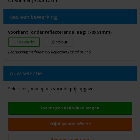
Of vul hier je aantal in:
Kies een bewerking
voorkant (onder reflecterende laag) (70x51mm)
Onbewerkt
Full colour
Bedrukkingsmethode: WS Reflectors Digital print 5
Jouw selectie
Selecteer jouw opties voor de prijsopgave.
Toevoegen aan winkelwagen
Vrijblijvende offerte
Sample aanvragen