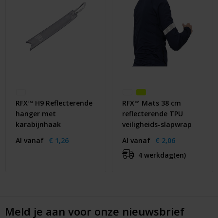
RFX™ H9 Reflecterende
RFX™ Mats 38 cm
hanger met
reflecterende TPU
karabijnhaak
veiligheids-slapwrap
Al vanaf
€ 1,26
Al vanaf
€ 2,06
4 werkdag(en)
Meld je aan voor onze nieuwsbrief