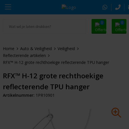
0
0
Ga naar Promosnoepje.nl
Parker
Kantoorartikelen
Oranje artikelen
Home
Auto & Veiligheid
Veiligheid
Alle promosnoepje
Thule
Drinkwaren
Zomer
Reflecterende artikelen
RFX™ H-12 grote rechthoekige reflecterende TPU hanger
Moleskine
Kleding & Textiel
Pasen
RFX™ H-12 grote rechthoekige
Alle merken
Tassen & Reizen
Kerst
reflecterende TPU hanger
Elektronica & Gadgets
Eindejaarsgeschenken
Artikelnummer:
1PR10901
Alle geefmomenten
Beurs & Event
Sleutelhangers & Tools