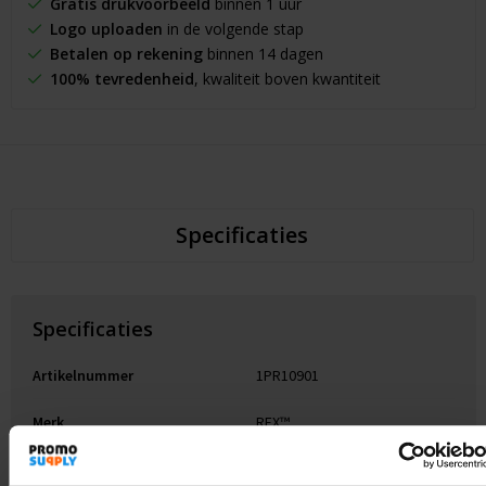
Gratis drukvoorbeeld
binnen 1 uur
Logo uploaden
in de volgende stap
Betalen op rekening
binnen 14 dagen
100% tevredenheid
, kwaliteit boven kwantiteit
Specificaties
Specificaties
Artikelnummer
1PR10901
Merk
RFX™
Gewicht
4 g