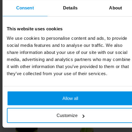
Materiaal
TPU-kunststof
Consent
Details
About
EAN-code
8713159587521
This website uses cookies
Kleur
Wit
We use cookies to personalise content and ads, to provide
social media features and to analyse our traffic. We also
Breedte
7 cm
share information about your use of our site with our social
Lengte
5.15 cm
media, advertising and analytics partners who may combine
it with other information that you’ve provided to them or that
they’ve collected from your use of their services.
Gerelateerde producten
Allow all
Customize