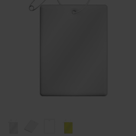
Huis & Lifestyle
Outdoor & Vrije Tijd
Auto & Veiligheid
Gezondheid & Verzorging
Paraplu's
Cadeaubonnen