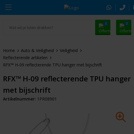
0
0
Ga naar Promosnoepje.nl
Parker
Kantoorartikelen
Oranje artikelen
Home
Auto & Veiligheid
Veiligheid
Alle promosnoepje
Thule
Drinkwaren
Zomer
Reflecterende artikelen
RFX™ H-09 reflecterende TPU hanger met bijschrift
Moleskine
Kleding & Textiel
Pasen
RFX™ H-09 reflecterende TPU hanger
Alle merken
Tassen & Reizen
Kerst
met bijschrift
Elektronica & Gadgets
Eindejaarsgeschenken
Artikelnummer:
1PR08901
Alle geefmomenten
Beurs & Event
Sleutelhangers & Tools