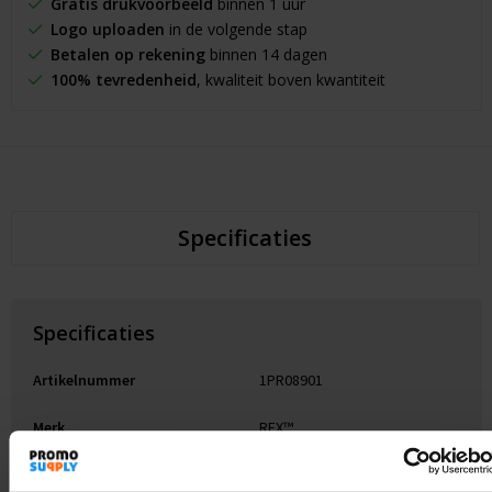
Gratis drukvoorbeeld
binnen 1 uur
Logo uploaden
in de volgende stap
Betalen op rekening
binnen 14 dagen
100% tevredenheid
, kwaliteit boven kwantiteit
Specificaties
Specificaties
Artikelnummer
1PR08901
Merk
RFX™
Gewicht
6 g