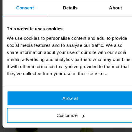
Materiaal
TPU-kunststof
Consent
Details
About
EAN-code
8713159587118
This website uses cookies
Kleur
Wit
We use cookies to personalise content and ads, to provide
social media features and to analyse our traffic. We also
Breedte
6.7 cm
share information about your use of our site with our social
Lengte
7 cm
media, advertising and analytics partners who may combine
it with other information that you’ve provided to them or that
they’ve collected from your use of their services.
Gerelateerde producten
Allow all
Customize