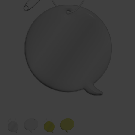
Huis & Lifestyle
Outdoor & Vrije Tijd
Auto & Veiligheid
Gezondheid & Verzorging
Paraplu's
Cadeaubonnen