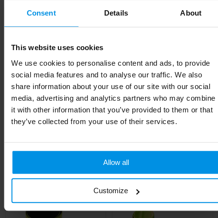
Materiaal
TPU-kunststof
Consent
Details
About
EAN-code
8713159587071
This website uses cookies
Kleur
Wit
We use cookies to personalise content and ads, to provide
social media features and to analyse our traffic. We also
Breedte
6.2 cm
share information about your use of our site with our social
Lengte
6.3 cm
media, advertising and analytics partners who may combine
it with other information that you’ve provided to them or that
they’ve collected from your use of their services.
Gerelateerde producten
Allow all
Customize