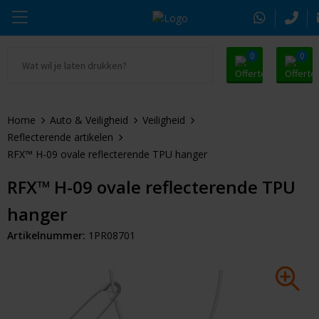
0
0
Ga naar Promosnoepje.nl
Parker
Kantoorartikelen
Oranje artikelen
Home
Auto & Veiligheid
Veiligheid
Alle promosnoepje
Thule
Drinkwaren
Zomer
Reflecterende artikelen
RFX™ H-09 ovale reflecterende TPU hanger
Moleskine
Kleding & Textiel
Pasen
RFX™ H-09 ovale reflecterende TPU
Alle merken
Tassen & Reizen
Kerst
hanger
Elektronica & Gadgets
Eindejaarsgeschenken
Artikelnummer:
1PR08701
Alle geefmomenten
Beurs & Event
Sleutelhangers & Tools