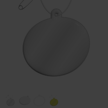
Huis & Lifestyle
Outdoor & Vrije Tijd
Auto & Veiligheid
Gezondheid & Verzorging
Paraplu's
Cadeaubonnen