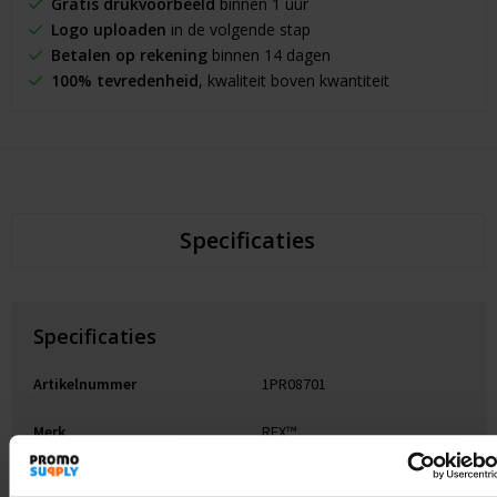
Gratis drukvoorbeeld
binnen 1 uur
Logo uploaden
in de volgende stap
Betalen op rekening
binnen 14 dagen
100% tevredenheid
, kwaliteit boven kwantiteit
Specificaties
Specificaties
Artikelnummer
1PR08701
Merk
RFX™
Gewicht
6 g