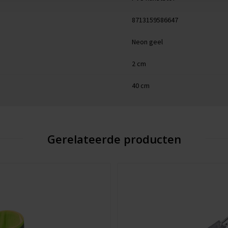
8713159586647
Neon geel
2 cm
40 cm
Gerelateerde producten