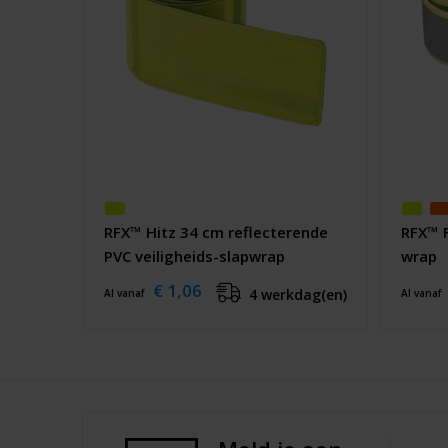
RFX™ Hitz 34 cm reflecterende
RFX™ F
PVC veiligheids-slapwrap
wrap
€ 1,06
4 werkdag(en)
Al vanaf
Al vanaf