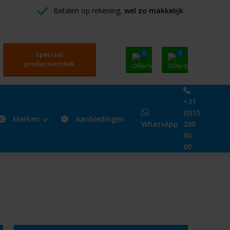
Betalen op rekening, 
wel zo makkelijk
0
0
Speciaal
productverzoek
+31
(0)10
Merken
Aanbiedingen
WhatsApp
200
60
60