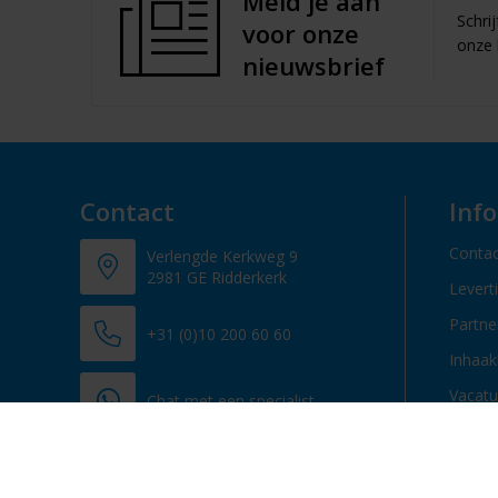
Meld je aan
Schri
voor onze
onze 
nieuwsbrief
Contact
Inf
Contac
Verlengde Kerkweg 9
2981 GE Ridderkerk
Levert
Partn
+31 (0)10 200 60 60
Inhaak
Vacatu
Chat met een specialist
info@promosupply.nl