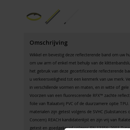
Omschrijving
Wikkel en bevestig deze reflecterende band om uw hu
om uw arm of enkel met behulp van de klittenbandslu
het gebruik van deze gecertificeerde reflecterende 
u verkeersveiligheid tot een kenmerk van uw merk. Ve
in verschillende vormen en maten, en in witte of gele 
Voorzien van een fluorescerende RFX™ zachte reflec
folie van ftalaatvrij PVC of de duurzamere optie TPU.
materialen zijn getest volgens de SVHC (Substances o
Concern) REACH kandidatenlijst en zijn vrij van ftalat
getest en goedgekeurd volgens EN 13356: 2001 Type