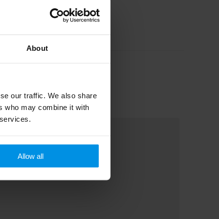
About
se our traffic. We also share
ers who may combine it with
 services.
Allow all