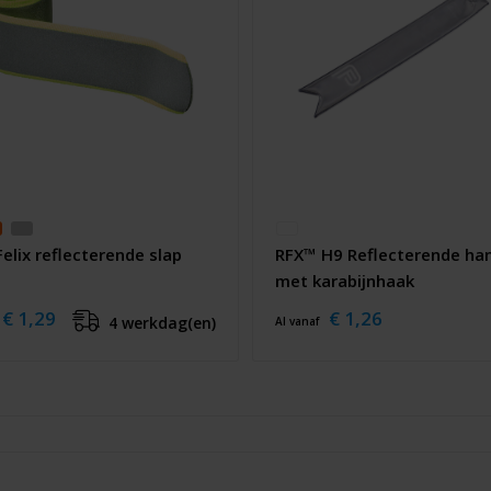
elix reflecterende slap
RFX™ H9 Reflecterende ha
met karabijnhaak
€ 1,29
€ 1,26
4 werkdag(en)
Al vanaf