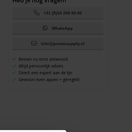
Heb je nog vragen?
+31 (0)10 200 60 60
WhatsApp
info@promosupply.nl
Binnen no-time antwoord
Altijd persoonlijk advies
Direct een expert aan de lijn
Gewoon even appen = geregeld