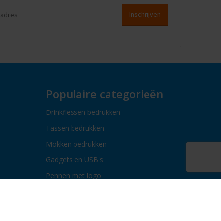
Populaire categorieën
Drinkflessen bedrukken
Tassen bedrukken
Mokken bedrukken
Gadgets en USB's
Pennen met logo
Paraplu's bedrukken
Bidons bedrukken