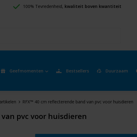
100% Tevredenheid, 
kwaliteit boven kwantiteit
Geefmomenten
Bestsellers
Duurzaam
artikelen
RFX™ 40 cm reflecterende band van pvc voor huisdieren
 van pvc voor huisdieren