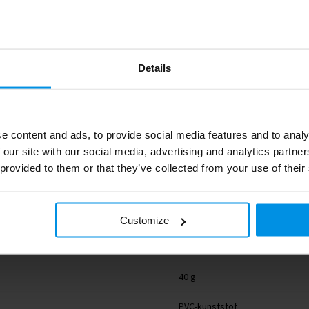
Details
e content and ads, to provide social media features and to analy
 our site with our social media, advertising and analytics partn
 provided to them or that they’ve collected from your use of their
1PR05513
Customize
RFX™
40 g
PVC-kunststof