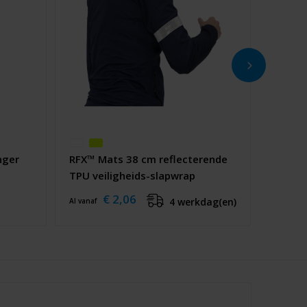
nger
RFX™ Mats 38 cm reflecterende
TPU veiligheids-slapwrap
€ 2,06
4 werkdag(en)
Al vanaf