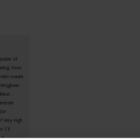
isdier of
iting. Door
banden maakt
rkrijgbaar
kleur.
terende
 De
f Very High
en. CE
 2.