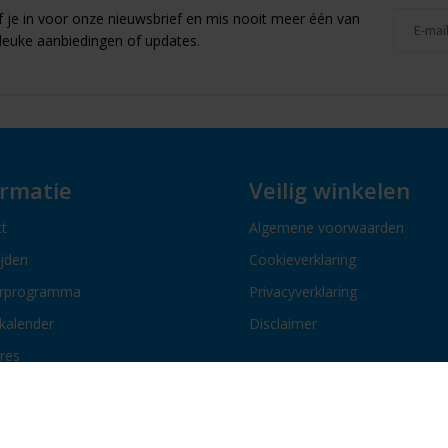
jf je in voor onze nieuwsbrief en mis nooit meer één van
leuke aanbiedingen of updates.
ormatie
Veilig winkelen
t
Algemene voorwaarden
ijden
Cookieverklaring
erprogramma
Privacyverklaring
kalender
Disclaimer
res