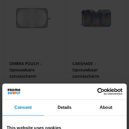
OMBRA POUCH -
CARSHADE -
Opvouwbare
Opvouwbaar
zonnescherm
zonnescherm
Al vanaf
€ 3,05
Al vanaf
€ 4,13
4 werkdag(en)
4 werkdag(en)
Consent
Details
About
This website uses cookies