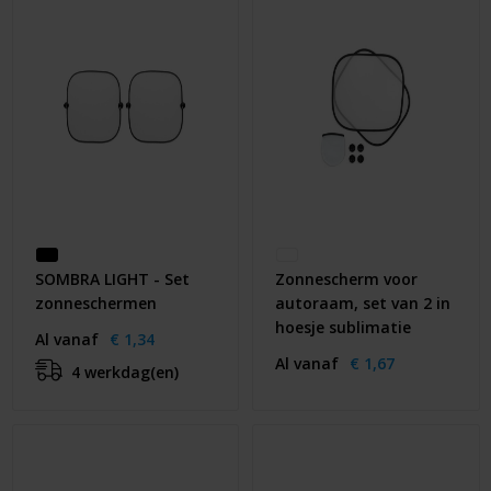
Huis & Lifestyle
Outdoor & Vrije Tijd
Auto & Veiligheid
Gezondheid & Verzorging
Paraplu's
SOMBRA LIGHT - Set
Zonnescherm voor
Cadeaubonnen
zonneschermen
autoraam, set van 2 in
hoesje sublimatie
Al vanaf
€ 1,34
Al vanaf
€ 1,67
4 werkdag(en)