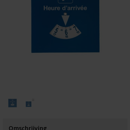
Huis & Lifestyle
Outdoor & Vrije Tijd
Auto & Veiligheid
Gezondheid & Verzorging
Paraplu's
Cadeaubonnen
Omschrijving