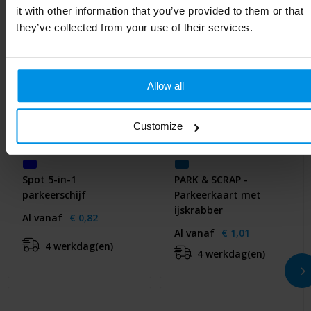
it with other information that you’ve provided to them or that
they’ve collected from your use of their services.
Allow all
Customize
Spot 5-in-1
PARK & SCRAP -
parkeerschijf
Parkeerkaart met
ijskrabber
Al vanaf
€ 0,82
Al vanaf
€ 1,01
4 werkdag(en)
4 werkdag(en)