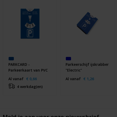
PARKCARD -
Parkeerschijf ijskrabber
Parkeerkaart van PVC
"Electric"
Al vanaf
€ 0,66
Al vanaf
€ 1,26
4 werkdag(en)
Meld je aan voor onze nieuwsbrief