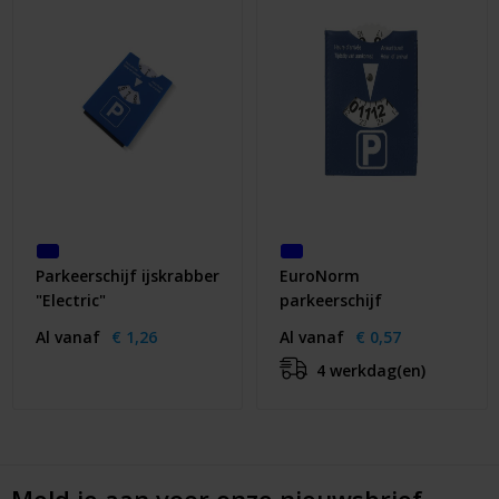
Parkeerschijf ijskrabber
EuroNorm
"Electric"
parkeerschijf
Al vanaf
€ 1,26
Al vanaf
€ 0,57
4 werkdag(en)
Meld je aan voor onze nieuwsbrief