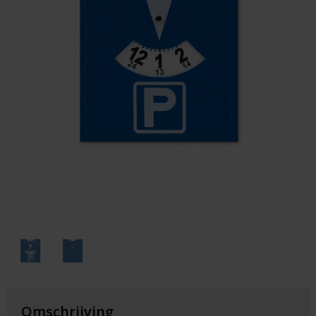
Huis & Lifestyle
Outdoor & Vrije Tijd
Auto & Veiligheid
Gezondheid & Verzorging
Paraplu's
Cadeaubonnen
Omschrijving