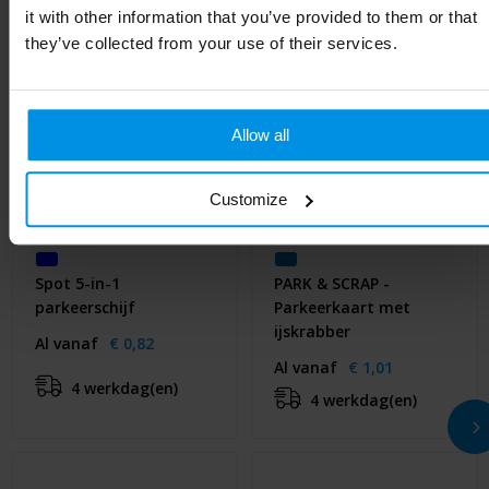
it with other information that you’ve provided to them or that
they’ve collected from your use of their services.
Allow all
Customize
Spot 5-in-1
PARK & SCRAP -
parkeerschijf
Parkeerkaart met
ijskrabber
Al vanaf
€ 0,82
Al vanaf
€ 1,01
4 werkdag(en)
4 werkdag(en)