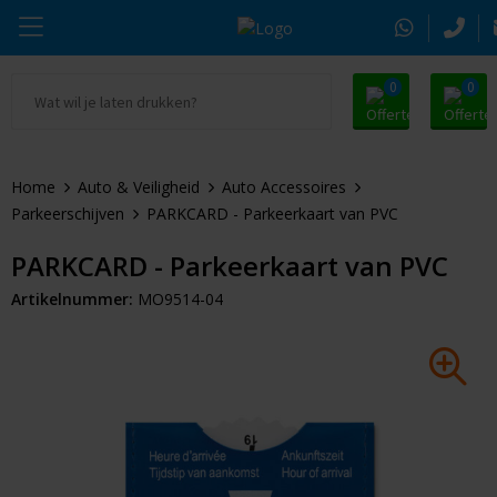
0
0
Ga naar Promosnoepje.nl
Parker
Kantoorartikelen
Oranje artikelen
Home
Auto & Veiligheid
Auto Accessoires
Alle promosnoepje
Thule
Drinkwaren
Zomer
Parkeerschijven
PARKCARD - Parkeerkaart van PVC
Moleskine
Kleding & Textiel
Pasen
PARKCARD - Parkeerkaart van PVC
Artikelnummer:
MO9514-04
Alle merken
Tassen & Reizen
Kerst
Elektronica & Gadgets
Eindejaarsgeschenken
Alle geefmomenten
Beurs & Event
Sleutelhangers & Tools