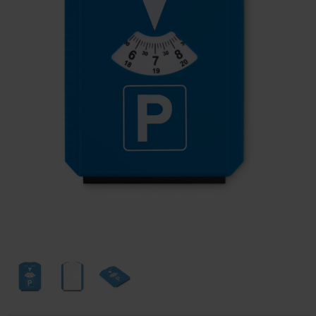
Huis & Lifestyle
Outdoor & Vrije Tijd
Auto & Veiligheid
Gezondheid & Verzorging
Paraplu's
Cadeaubonnen