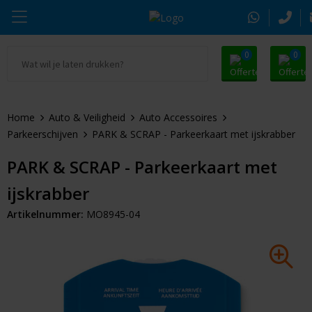
0
0
Ga naar Promosnoepje.nl
Parker
Kantoorartikelen
Oranje artikelen
Home
Auto & Veiligheid
Auto Accessoires
Alle promosnoepje
Thule
Drinkwaren
Zomer
Parkeerschijven
PARK & SCRAP - Parkeerkaart met ijskrabber
Moleskine
Kleding & Textiel
Pasen
PARK & SCRAP - Parkeerkaart met
ijskrabber
Alle merken
Tassen & Reizen
Kerst
Artikelnummer:
MO8945-04
Elektronica & Gadgets
Eindejaarsgeschenken
Alle geefmomenten
Beurs & Event
Sleutelhangers & Tools