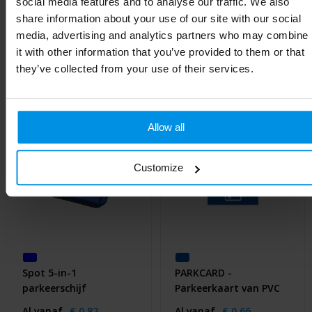
social media features and to analyse our traffic. We also
share information about your use of our site with our social
media, advertising and analytics partners who may combine
Gerelateerde producten
it with other information that you’ve provided to them or that
they’ve collected from your use of their services.
Allow all
Customize
Spot 5-in-1
PARKCARD -
parkeerschijf
Parkeerkaart van PVC
Al vanaf
€ 0,82
Al vanaf
€ 0,66