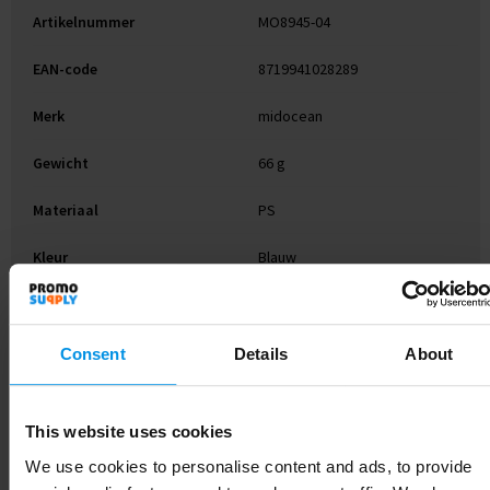
Artikelnummer
MO8945-04
EAN-code
8719941028289
Merk
midocean
Gewicht
66 g
Materiaal
PS
Kleur
Blauw
Afmeting
15X11.5X0.5CM
Hoogte
0.5 cm
Consent
Details
About
Breedte
11.5 cm
This website uses cookies
Lengte
15 cm
We use cookies to personalise content and ads, to provide