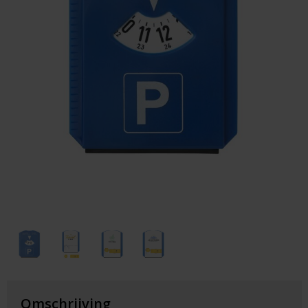
Huis & Lifestyle
Outdoor & Vrije Tijd
Auto & Veiligheid
Gezondheid & Verzorging
Paraplu's
Cadeaubonnen
Omschrijving