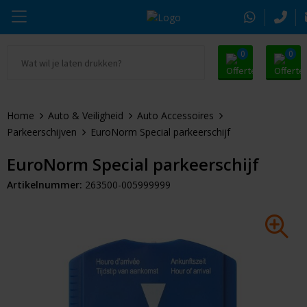
0
0
Ga naar Promosnoepje.nl
Parker
Kantoorartikelen
Oranje artikelen
Home
Auto & Veiligheid
Auto Accessoires
Alle promosnoepje
Thule
Drinkwaren
Zomer
Parkeerschijven
EuroNorm Special parkeerschijf
Moleskine
Kleding & Textiel
Pasen
EuroNorm Special parkeerschijf
Artikelnummer:
263500-005999999
Alle merken
Tassen & Reizen
Kerst
Elektronica & Gadgets
Eindejaarsgeschenken
Alle geefmomenten
Beurs & Event
Sleutelhangers & Tools