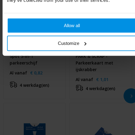
they’ve collected from your use of their services.
Allow all
Customize
Spot 5-in-1
PARK & SCRAP -
parkeerschijf
Parkeerkaart met
ijskrabber
Al vanaf
€ 0,82
Al vanaf
€ 1,01
4 werkdag(en)
4 werkdag(en)