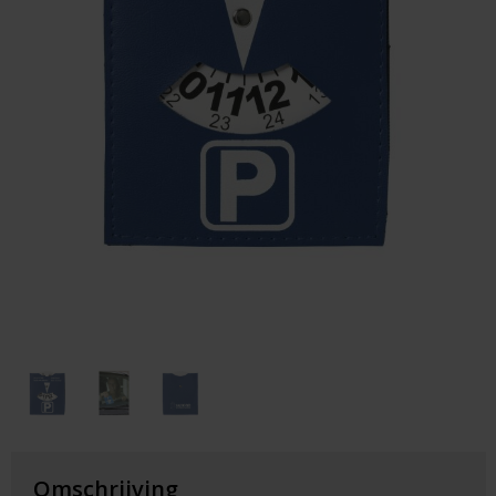
Huis & Lifestyle
Outdoor & Vrije Tijd
Auto & Veiligheid
Gezondheid & Verzorging
Paraplu's
Cadeaubonnen
Omschrijving