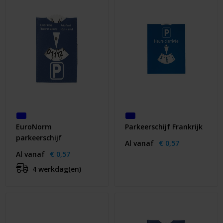
Huis & Lifestyle
Outdoor & Vrije Tijd
Auto & Veiligheid
Gezondheid & Verzorging
Paraplu's
EuroNorm
Parkeerschijf Frankrijk
Cadeaubonnen
parkeerschijf
Al vanaf
€ 0,57
Al vanaf
€ 0,57
4 werkdag(en)