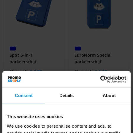
Spot 5-in-1
EuroNorm Special
parkeerschijf
parkeerschijf
Al vanaf
€ 0,82
Al vanaf
€ 1,02
4 werkdag(en)
4 werkdag(en)
Consent
Details
About
This website uses cookies
We use cookies to personalise content and ads, to