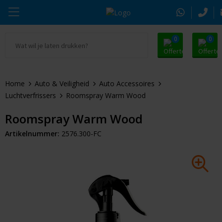
0
0
Ga naar Promosnoepje.nl
Parker
Kantoorartikelen
Oranje artikelen
Home
Auto & Veiligheid
Auto Accessoires
Alle promosnoepje
Thule
Drinkwaren
Zomer
Luchtverfrissers
Roomspray Warm Wood
Moleskine
Kleding & Textiel
Pasen
Roomspray Warm Wood
Artikelnummer:
2576.300-FC
Alle merken
Tassen & Reizen
Kerst
Elektronica & Gadgets
Eindejaarsgeschenken
Alle geefmomenten
Beurs & Event
Sleutelhangers & Tools