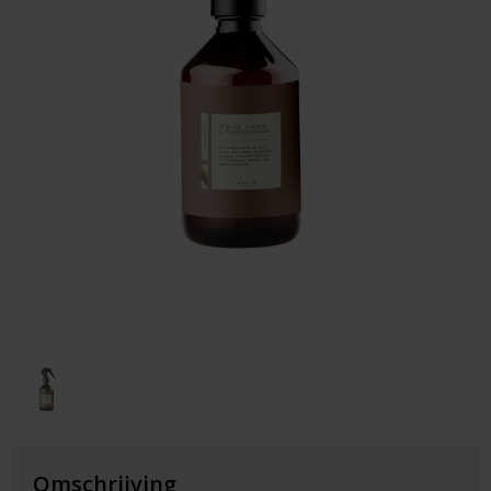
Huis & Lifestyle
Outdoor & Vrije Tijd
Auto & Veiligheid
Gezondheid & Verzorging
Paraplu's
Cadeaubonnen
Omschrijving