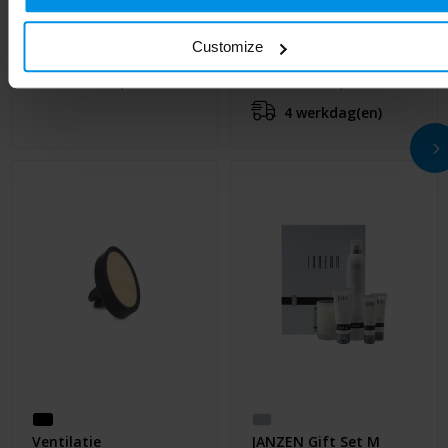
Luchtverfrisser voor in
FRESH AIR - Auto
Customize
de auto
luchtverfrisser
Al vanaf
€ 1,64
Al vanaf
€ 1,80
4 werkdag(en)
Ventilatie
JANZEN Gift Set M