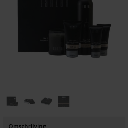
Huis & Lifestyle
Outdoor & Vrije Tijd
Auto & Veiligheid
Gezondheid & Verzorging
Paraplu's
Cadeaubonnen
Omschrijving