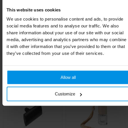
This website uses cookies
Hoogte
7.9 cm
We use cookies to personalise content and ads, to provide
Breedte
24.9 cm
social media features and to analyse our traffic. We also
share information about your use of our site with our social
Lengte
24.9 cm
media, advertising and analytics partners who may combine
it with other information that you’ve provided to them or that
they’ve collected from your use of their services.
Gerelateerde producten
Allow all
Customize