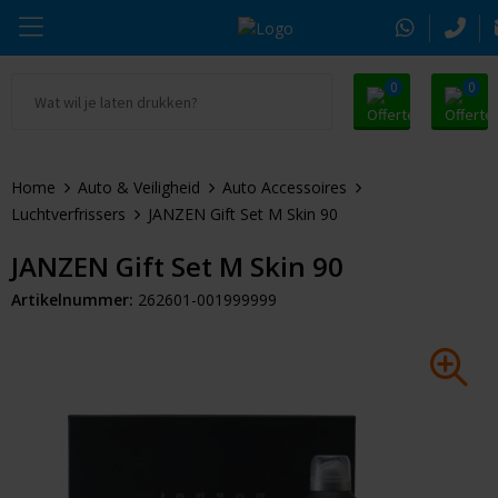
0
0
Ga naar Promosnoepje.nl
Parker
Kantoorartikelen
Oranje artikelen
Home
Auto & Veiligheid
Auto Accessoires
Alle promosnoepje
Thule
Drinkwaren
Zomer
Luchtverfrissers
JANZEN Gift Set M Skin 90
Moleskine
Kleding & Textiel
Pasen
JANZEN Gift Set M Skin 90
Artikelnummer:
262601-001999999
Alle merken
Tassen & Reizen
Kerst
Elektronica & Gadgets
Eindejaarsgeschenken
Alle geefmomenten
Beurs & Event
Sleutelhangers & Tools