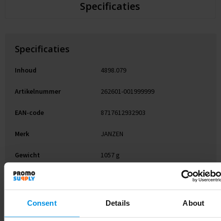
Specificaties
Specificaties
Inhoud
4898.079
Artikelnummer
262601-001999999
EAN-code
8717612932903
Merk
JANZEN
Gewicht
1057 g
Maat
# Geen maat
Kleur
zwart
Consent
Details
About
Soort
Standaard uitvoering