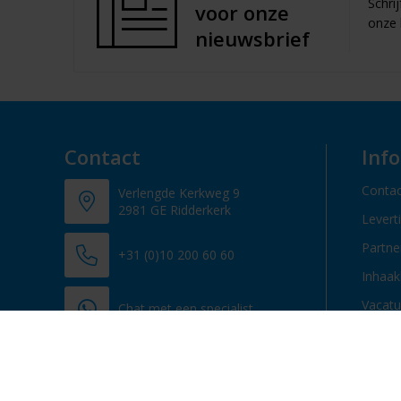
Schri
voor onze
onze 
nieuwsbrief
Contact
Inf
Contac
Verlengde Kerkweg 9
2981 GE Ridderkerk
Levert
Partn
+31 (0)10 200 60 60
Inhaak
Vacatu
Chat met een specialist
info@promosupply.nl