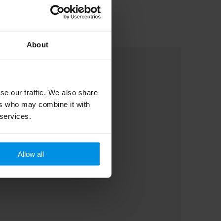
About
se our traffic. We also share
ers who may combine it with
 services.
Allow all