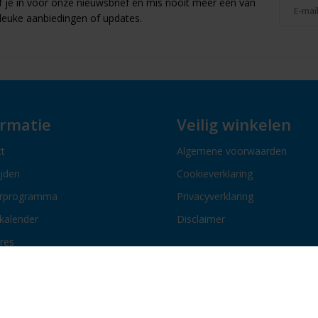
jf je in voor onze nieuwsbrief en mis nooit meer één van
leuke aanbiedingen of updates.
ormatie
Veilig winkelen
t
Algemene voorwaarden
ijden
Cookieverklaring
erprogramma
Privacyverklaring
kalender
Disclaimer
res