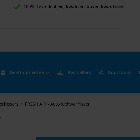
100% Tevredenheid, 
kwaliteit boven kwantiteit
Geefmomenten
Bestsellers
Duurzaam
erfrissers
FRESH AIR - Auto luchtverfrisser
r