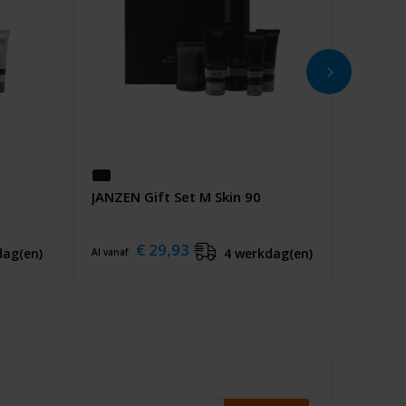
JANZEN Gift Set M Skin 90
€ 29,93
dag(en)
4 werkdag(en)
Al vanaf