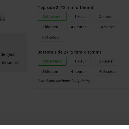
Top side 2 (12 mm x 15mm)
Onbewerkt
1
2
3
4
Graveren
Full colour
Bottom side 2 (15 mm x 15mm)
 de geur:
Onbewerkt
1
2
Inhoud 5ml.
3
4
Full colour
Bedrukkingsmethode: Pad printing