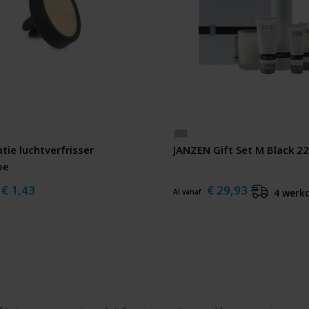
atie luchtverfrisser
JANZEN Gift Set M Black 22
oe
€ 1,43
€ 29,93
4 werk
Al vanaf