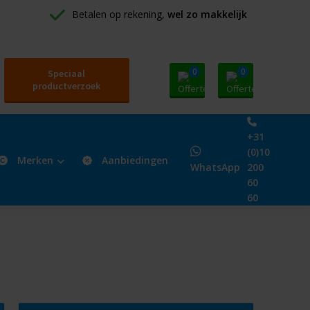
Betalen op rekening, 
wel zo makkelijk
0
0
Speciaal
productverzoek
+31
(0)10
Merken
Aanbiedingen
WhatsApp
200
60
60