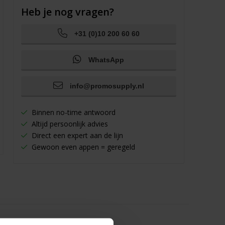
Heb je nog vragen?
+31 (0)10 200 60 60
WhatsApp
info@promosupply.nl
Binnen no-time antwoord
Altijd persoonlijk advies
Direct een expert aan de lijn
Gewoon even appen = geregeld