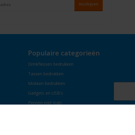
Populaire categorieën
Drinkflessen bedrukken
Tassen bedrukken
Mokken bedrukken
Gadgets en USB's
Pennen met logo
Paraplu's bedrukken
Bidons bedrukken