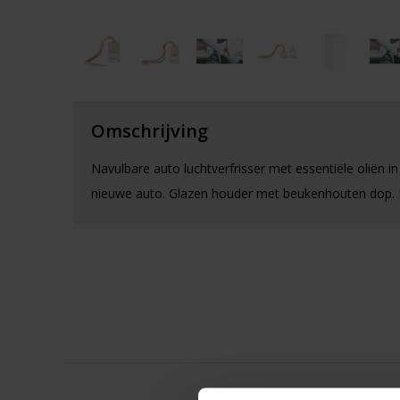
Omschrijving
Navulbare auto luchtverfrisser met essentiële oliën in
nieuwe auto. Glazen houder met beukenhouten dop. 