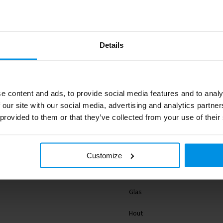
Details
0.087
e content and ads, to provide social media features and to analy
 our site with our social media, advertising and analytics partn
MO6206-40
 provided to them or that they’ve collected from your use of their
8719941052369
midocean
Customize
49 g
Glas
Hout