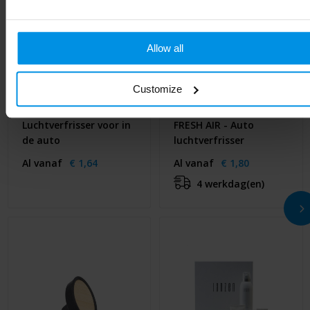
Allow all
Customize
Luchtverfrisser voor in
FRESH AIR - Auto
de auto
luchtverfrisser
Al vanaf
€ 1,64
Al vanaf
€ 1,80
4 werkdag(en)