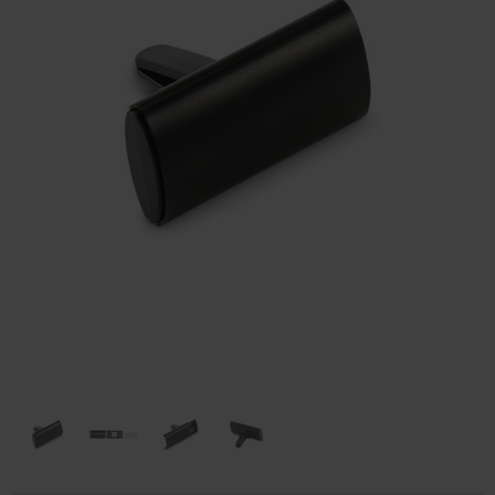
Huis & Lifestyle
Outdoor & Vrije Tijd
Auto & Veiligheid
Gezondheid & Verzorging
Paraplu's
Cadeaubonnen