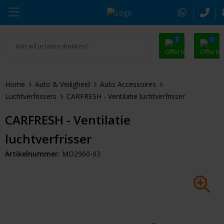
0
0
Ga naar Promosnoepje.nl
Parker
Kantoorartikelen
Oranje artikelen
Home
Auto & Veiligheid
Auto Accessoires
Alle promosnoepje
Thule
Drinkwaren
Zomer
Luchtverfrissers
CARFRESH - Ventilatie luchtverfrisser
Moleskine
Kleding & Textiel
Pasen
CARFRESH - Ventilatie
luchtverfrisser
Alle merken
Tassen & Reizen
Kerst
Artikelnummer:
MO2960-03
Elektronica & Gadgets
Eindejaarsgeschenken
Alle geefmomenten
Beurs & Event
Sleutelhangers & Tools