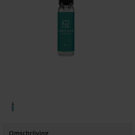
Huis & Lifestyle
Outdoor & Vrije Tijd
Auto & Veiligheid
Gezondheid & Verzorging
Paraplu's
Cadeaubonnen
Omschrijving