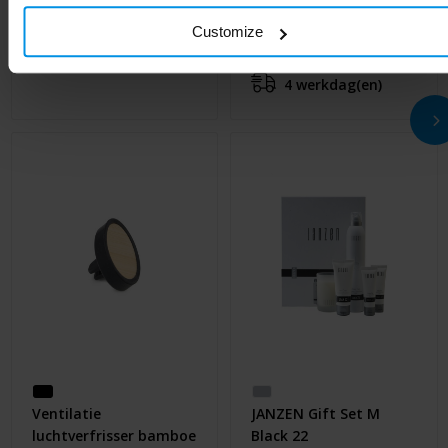
de auto
luchtverfrisser
Customize
Al vanaf
€ 1,64
Al vanaf
€ 1,80
4 werkdag(en)
Ventilatie
JANZEN Gift Set M
luchtverfrisser bamboe
Black 22