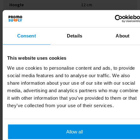
Hoogte
12 cm
Gerelateerde producten
Consent
Details
About
This website uses cookies
We use cookies to personalise content and ads, to provide
social media features and to analyse our traffic. We also
share information about your use of our site with our social
media, advertising and analytics partners who may combine
it with other information that you’ve provided to them or that
they’ve collected from your use of their services.
Allow all
Luchtverfrisser voor in
FRESH AIR - Auto