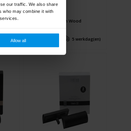
se our traffic. We also share
ers who may combine it with
 services.
Roomspray Warm Wood
€ 6,90
dag(en)
5 werkdag(en)
Al vanaf
Allow all