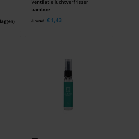
Ventilatie luchtverfrisser
bamboe
€ 1,43
dag(en)
Al vanaf