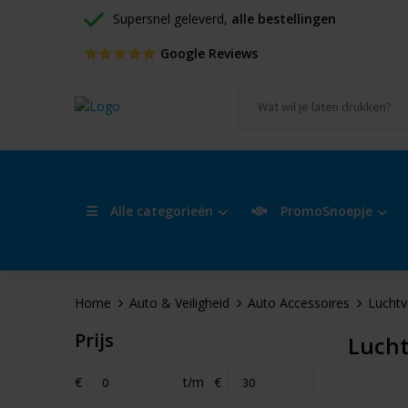
Supersnel geleverd, 
alle bestellingen
 Google Reviews
Alle categorieën
PromoSnoepje
Home
Auto & Veiligheid
Auto Accessoires
Luchtv
Prijs
Lucht
€
t/m
€