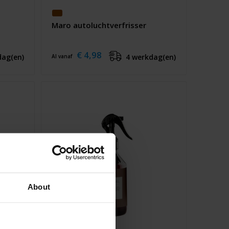
Maro autoluchtverfrisser
€ 4,98
dag(en)
4 werkdag(en)
Al vanaf
About