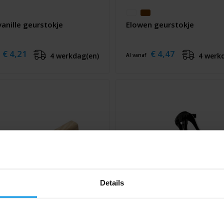
anille geurstokje
Elowen geurstokje
€ 4,21
€ 4,47
4 werkdag(en)
4 werk
Al vanaf
Details