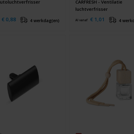
utoluchtverfrisser
CARFRESH - Ventilatie
luchtverfrisser
€ 0,88
€ 1,01
4 werkdag(en)
4 werk
Al vanaf