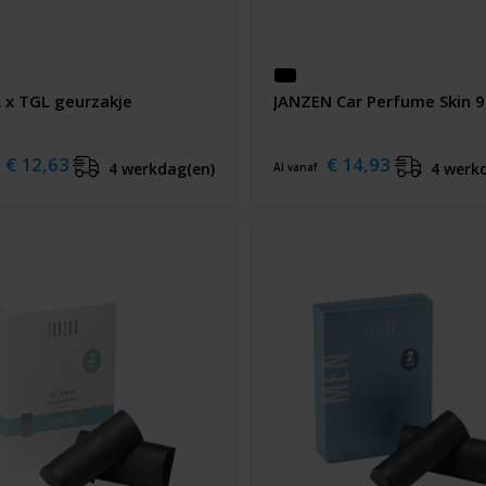
 x TGL geurzakje
JANZEN Car Perfume Skin 
€ 12,63
€ 14,93
4 werkdag(en)
4 werk
Al vanaf