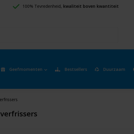
100% Tevredenheid, 
kwaliteit boven kwantiteit
Geefmomenten
Bestsellers
Duurzaam
erfrissers
verfrissers