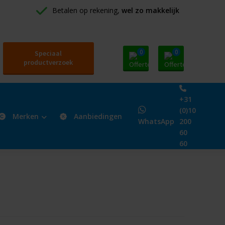
Betalen op rekening, 
wel zo makkelijk
0
0
Speciaal
productverzoek
+31
(0)10
Merken
Aanbiedingen
WhatsApp
200
60
60