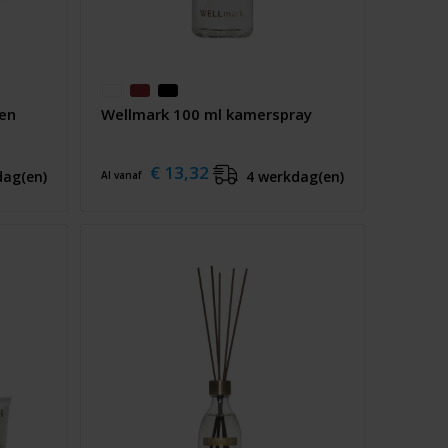
Men
Wellmark 100 ml kamerspray
€ 13,32
dag(en)
4 werkdag(en)
Al vanaf