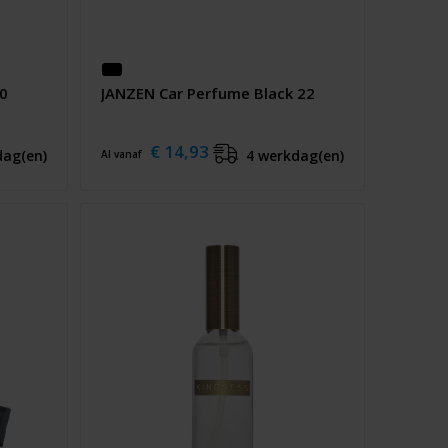
90
JANZEN Car Perfume Black 22
€ 14,93
dag(en)
4 werkdag(en)
Al vanaf