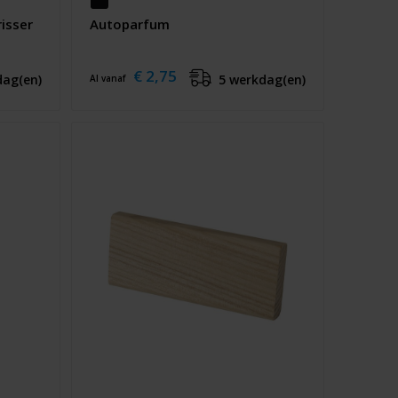
risser
Autoparfum
€ 2,75
dag(en)
5 werkdag(en)
Al vanaf