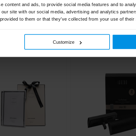
e content and ads, to provide social media features and to analy
 our site with our social media, advertising and analytics partn
 provided to them or that they’ve collected from your use of their
h Senang Car Freshner
Roomspray Fresh Forest
arfum
€ 5,72
€ 6,90
4 werkdag(en)
5 werk
Al vanaf
Customize