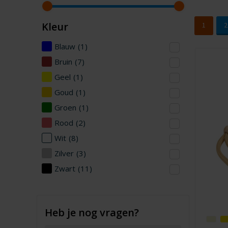
Kleur
1
2
Blauw
(1)
Bruin
(7)
Geel
(1)
Goud
(1)
Groen
(1)
Rood
(2)
Wit
(8)
Zilver
(3)
Zwart
(11)
Heb je nog vragen?