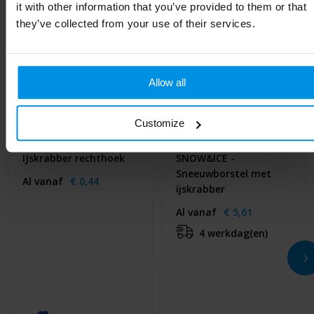
it with other information that you’ve provided to them or that
they’ve collected from your use of their services.
Allow all
Customize
IJskrabber rechthoek
SNOW&ICE -
Sneeuwborstel met
Al vanaf
€ 0,44
ijskrabber
Al vanaf
€ 5,61
4 werkdag(en)