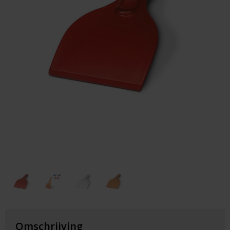
Huis & Lifestyle
Outdoor & Vrije Tijd
Auto & Veiligheid
Gezondheid & Verzorging
Paraplu's
Cadeaubonnen
Omschrijving