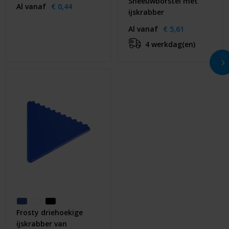
Sneeuwborstel met
Al vanaf
€ 0,44
ijskrabber
Al vanaf
€ 5,61
4 werkdag(en)
Frosty driehoekige
ijskrabber van