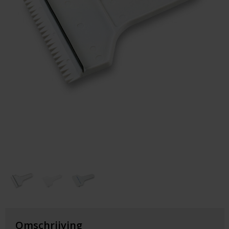
Huis & Lifestyle
Outdoor & Vrije Tijd
Auto & Veiligheid
Gezondheid & Verzorging
Paraplu's
Cadeaubonnen
Omschrijving