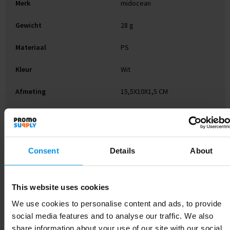
Merk
midocean
Gewicht
28 g
Materiaal
PS
Kleur
Wit
Afmeting
15,5X10X1,5 CM
Hoogte
1.5 cm
Breedte
10 cm
Consent
Details
About
Lengte
15.5 cm
This website uses cookies
We use cookies to personalise content and ads, to provide
Gerelateerde producten
social media features and to analyse our traffic. We also
share information about your use of our site with our social